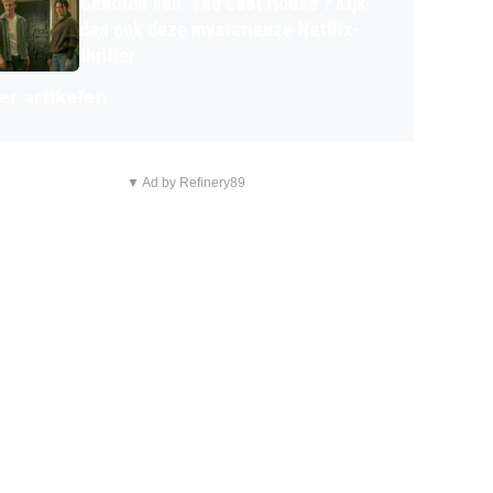
Genoten van 'The Last House'? Kijk
dan ook deze mysterieuze Netflix-
thriller
r artikelen
▼ Ad by Refinery89