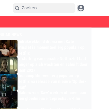
PULAR NEWS
Indrukwekkend drama met Kate
Winslet is momenteel érg populair op
Netflix
Afsluiting van epische Netflix-hit laat
langer op zich wachten en schuift door
naar 2027
Bioscoopfilm weer érg populair op
Netflix na release van nieuwe 'Spider-
Man'
Makers van 'Saw' werken officieel aan
een gloednieuwe 'Leprechaun'-film