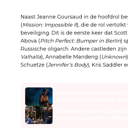
Naast Jeanne Goursaud in de hoofdrol bes
(
Mission: Impossible II
), die de rol vertol
beveiliging. Dit is de eerste keer dat Scott 
Abova (
Pitch Perfect: Bumper in Berlin
) 
Russische oligarch. Andere castleden zij
Valhalla
), Annabelle Mandeng (
Unknown
Schuetze (
Jennifer’s Body
), Kris Saddler e
Lees ook
Muzikale dramafilm met 81
binnenkort naar Netflix: "Ins
Bioscoop-flop met Zachary L
herkansing op Netflix: "Best 