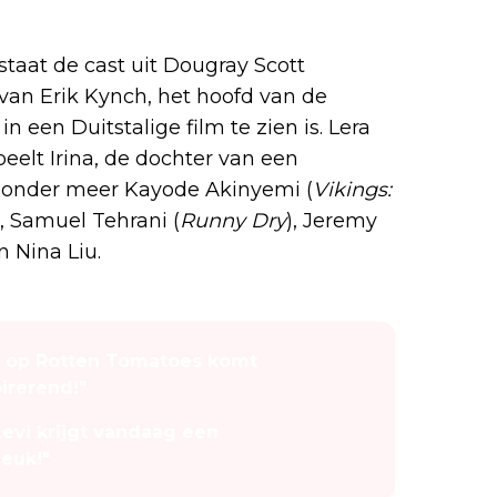
taat de cast uit Dougray Scott
kt van Erik Kynch, het hoofd van de
in een Duitstalige film te zien is. Lera
speelt Irina, de dochter van een
n onder meer Kayode Akinyemi (
Vikings:
), Samuel Tehrani (
Runny Dry
), Jeremy
n Nina Liu.
% op Rotten Tomatoes komt
pirerend!"
evi krijgt vandaag een
leuk!"