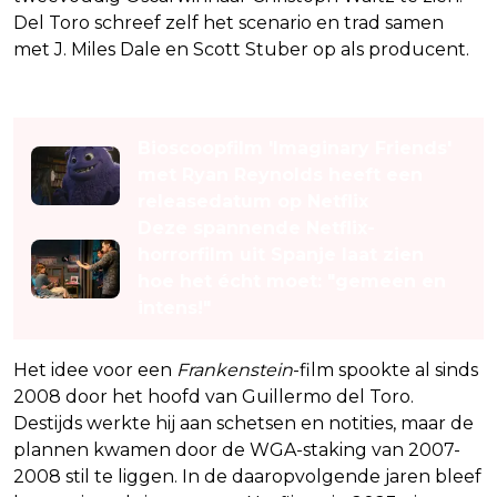
Del Toro schreef zelf het scenario en trad samen
met J. Miles Dale en Scott Stuber op als producent.
Lees ook
Bioscoopfilm 'Imaginary Friends'
met Ryan Reynolds heeft een
releasedatum op Netflix
Deze spannende Netflix-
horrorfilm uit Spanje laat zien
hoe het écht moet: "gemeen en
intens!"
Het idee voor een
Frankenstein
-film spookte al sinds
2008 door het hoofd van Guillermo del Toro.
Destijds werkte hij aan schetsen en notities, maar de
plannen kwamen door de WGA-staking van 2007-
2008 stil te liggen. In de daaropvolgende jaren bleef