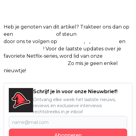
favoriete Netflix-films en -series
Heb je genoten van dit artikel? Trakteer ons dan op
een
(virtuele) koffie
of steun
The Nerd Shepherd
door ons te volgen op
Facebook
,
X
,
Instagram
en
Google Nieuws
! Voor de laatste updates over je
favoriete Netflix-series, word lid van onze
Alles over
Netflix Facebook-groep
.
Zo mis je geen enkel
nieuwtje!
Schrijf je in voor onze Nieuwbrief!
Ontvang elke week het laatste nieuws,
reviews en exclusieve interviews
rechtstreeks in je inbox!
Abonneren