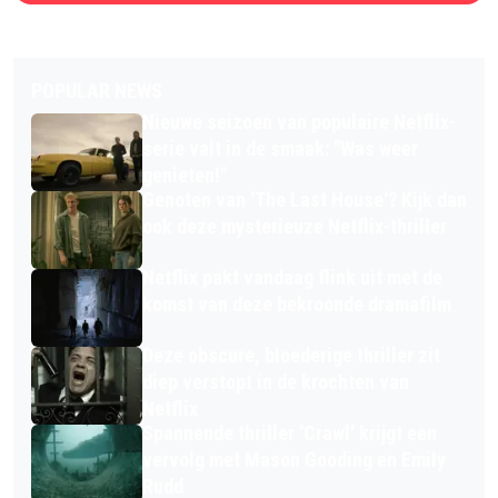
POPULAR NEWS
Nieuwe seizoen van populaire Netflix-
serie valt in de smaak: "Was weer
genieten!"
Genoten van 'The Last House'? Kijk dan
ook deze mysterieuze Netflix-thriller
Netflix pakt vandaag flink uit met de
komst van deze bekroonde dramafilm
Deze obscure, bloederige thriller zit
diep verstopt in de krochten van
Netflix
Spannende thriller 'Crawl' krijgt een
vervolg met Mason Gooding en Emily
Rudd