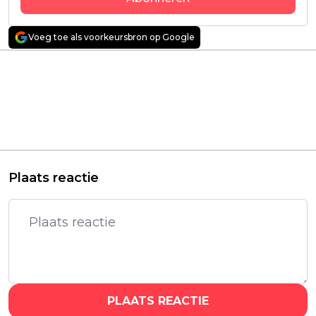
Voeg toe als voorkeursbron op Google
Vorig artikel
Volgend artikel
Bioscoopfilm
Gotisch drama over
'Imaginary Friends'
nonnen op een
met Ryan Reynolds
afgelegen eiland
heeft een
verrast kijkers: "véél
releasedatum op
beter dan verwacht!"
Netflix
Plaats reactie
PLAATS REACTIE