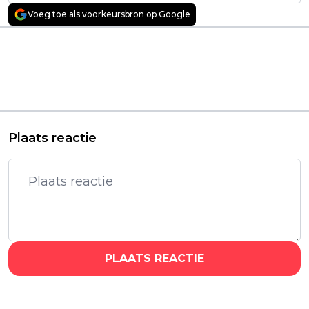
Voeg toe als voorkeursbron op Google
Vorig artikel
Volgend artikel
Netflix slaat na
Netflix deelt blik
'Unknown Number'
achter de schermen
wéér toe met absurde
van duistere nieuwe
true crime-serie: "écht
thrillerserie 'Black
gestoord!"
Rabbit'
Plaats reactie
PLAATS REACTIE