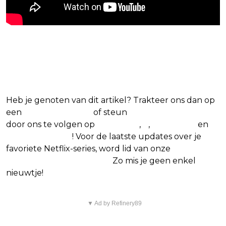
Blijf op de hoogte van jouw
favoriete Netflix-films en -series
Heb je genoten van dit artikel? Trakteer ons dan op
een
(virtuele) koffie
of steun
The Nerd Shepherd
door ons te volgen op
Facebook
,
X
,
Instagram
en
Google Nieuws
! Voor de laatste updates over je
favoriete Netflix-series, word lid van onze
Alles over
Netflix Facebook-groep.
Zo mis je geen enkel
nieuwtje!
▼ Ad by Refinery89