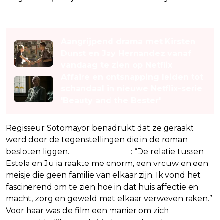
Lees ook
Aangrijpend drama met Kirsten
Dunst en Jay Hernandez vanaf
vandaag te zien op Netflix
Affaire en ontsnapping leiden tot
schandaal in nieuwe Netflix-serie
'Beauty and the Bester'
Regisseur Sotomayor benadrukt dat ze geraakt
werd door de tegenstellingen die in de roman
besloten liggen.
Ze verklaarde
: “De relatie tussen
Estela en Julia raakte me enorm, een vrouw en een
meisje die geen familie van elkaar zijn. Ik vond het
fascinerend om te zien hoe in dat huis affectie en
macht, zorg en geweld met elkaar verweven raken.”
Voor haar was de film een manier om zich