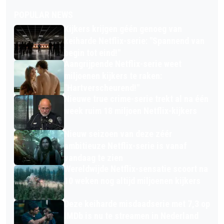
POPULAR NEWS
Kijkers krijgen géén genoeg van
keiharde Netflix-serie: "Spannend van
begin tot eind!"
Aangrijpende Netflix-serie weet
miljoenen kijkers te raken:
"Hartverscheurend!"
Nieuwe true crime-serie trekt al na één
week ruim 18 miljoen Netflix-kijkers
Nieuw seizoen van deze zéér
ambitieuze Netflix-serie is vanaf
vandaag te zien
Wereldwijde Netflix-sensatie scoort na
10 weken nog altijd miljoenen kijkers
Deze keiharde misdaadserie met 7,3 op
IMDb is nu te streamen in Nederland