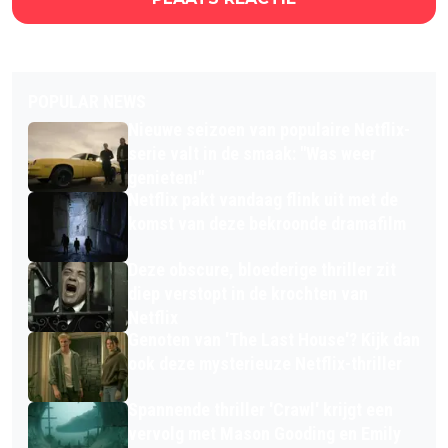
POPULAR NEWS
Nieuwe seizoen van populaire Netflix-
serie valt in de smaak: "Was weer
genieten!"
Netflix pakt vandaag flink uit met de
komst van deze bekroonde dramafilm
Deze obscure, bloederige thriller zit
diep verstopt in de krochten van
Netflix
Genoten van 'The Last House'? Kijk dan
ook deze mysterieuze Netflix-thriller
Spannende thriller 'Crawl' krijgt een
vervolg met Mason Gooding en Emily