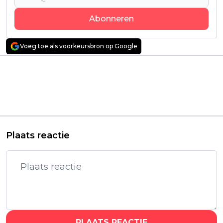
Abonneren
Voeg toe als voorkeursbron op Google
Vorig artikel
Volgend artikel
'The Conjuring: Last
EA doet grote
Rites' trailer: Warrens
onthulling over
keren terug voor hun
'Battlefield' 6 met
gevaarlijkste zaak ooit
nieuwe beelden én
releasedatum
Plaats reactie
PLAATS REACTIE