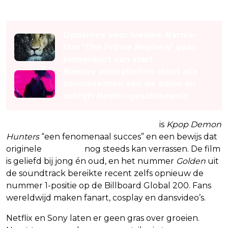
Lees ook
Opnames voor nieuwe Narnia-
film 'The Prince Nephew' gaan
binnenkort van start
Nieuwe animatiefilm stoot alle
concurrenten van de troon en
schrijft Netflix-geschiedenis
Volgens Netflix-CEO Ted Sarandos
is
Kpop Demon
Hunters
“een fenomenaal succes” en een bewijs dat
originele
animatie
nog steeds kan verrassen. De film
is geliefd bij jong én oud, en het nummer
Golden
uit
de soundtrack bereikte recent zelfs opnieuw de
nummer 1-positie op de Billboard Global 200. Fans
wereldwijd maken fanart, cosplay en dansvideo’s.
Netflix en Sony laten er geen gras over groeien.