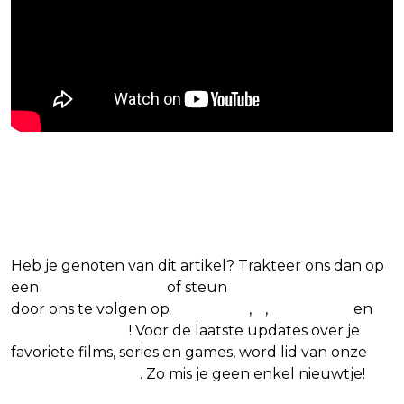
Blijf op de hoogte van jouw
favoriete films en series
Heb je genoten van dit artikel? Trakteer ons dan op
een
(virtuele) koffie
of steun
The Nerd Shepherd
door ons te volgen op
Facebook
,
X
,
Instagram
en
Google Nieuws
! Voor de laatste updates over je
favoriete films, series en games, word lid van onze
Facebook-groep
. Zo mis je geen enkel nieuwtje!