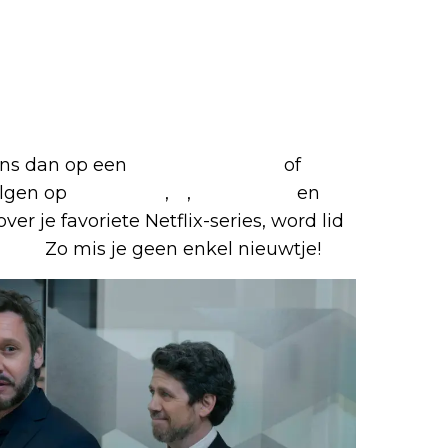
 ons dan op een
(virtuele) koffie
of
olgen op
Facebook
,
X
,
Instagram
en
ver je favoriete Netflix-series, word lid
roep
.
Zo mis je geen enkel nieuwtje!