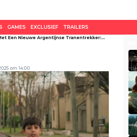
S
GAMES
EXCLUSIEF
TRAILERS
Met Een Nieuwe Argentijnse Tranentrekker:
et een nieuwe
PO
: 'The Heart Knows'
 2025 om 14:00