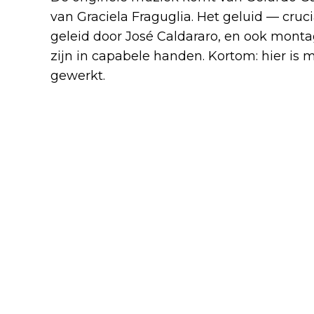
van Graciela Fraguglia. Het geluid — cruc
geleid door José Caldararo, en ook monta
zijn in capabele handen. Kortom: hier is
gewerkt.
Van Lanús naar het wereldt