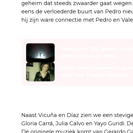
geheim dat steeds zwaarder gaat wegen.
eens de verloederde buurt van Pedro nieu
hij zijn ware connectie met Pedro en Vale
Lees ook
'Tales from ’85': Netflix geef
Stranger Things-serie
Netflix trekt binnenkort op
kast: 'The Tylenol Murders'
Een topcast en sterke make
Naast Vicuña en Díaz zien we een stevi
Gloria Carrá, Julia Calvo en Yayo Guridi. 
De originele muziek komt van Gerardo Gar