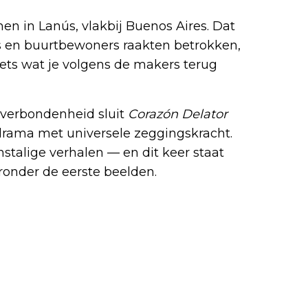
n in Lanús, vlakbij Buenos Aires. Dat
rs en buurtbewoners raakten betrokken,
ets wat je volgens de makers terug
n verbondenheid sluit
Corazón Delator
drama met universele zeggingskracht.
stalige verhalen — en dit keer staat
eronder de eerste beelden.
etflix-films en -series