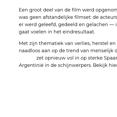
Een groot deel van de film werd opgenome
was geen afstandelijke filmset: de acteu
er werd geleefd, gedeeld en gelachen — i
gaat voelen in het eindresultaat.
Met zijn thematiek van verlies, herstel e
naadloos aan op de trend van menselijk 
Netflix
zet opnieuw vol in op sterke Spaan
Argentinië in de schijnwerpers. Bekijk hi
Blijf op de hoogte van jouw favoriete N