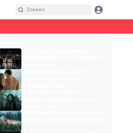
PULAR NEWS
Kijkers krijgen géén genoeg van
keiharde Netflix-serie: "Spannend van
begin tot eind!"
Aangrijpende Netflix-serie weet
miljoenen kijkers te raken:
"Hartverscheurend!"
Nieuw seizoen van deze zéér
ambitieuze Netflix-serie is vanaf
vandaag te zien
Wereldwijde Netflix-sensatie scoort na
10 weken nog altijd miljoenen kijkers