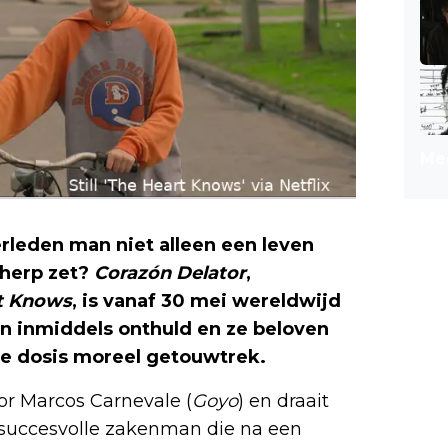
Mee
erleden man niet alleen een leven
herp zet?
Corazón Delator
,
t Knows
, is vanaf 30 mei wereldwijd
ijn inmiddels onthuld en ze beloven
ke dosis moreel getouwtrek.
or Marcos Carnevale (
Goyo
) en draait
succesvolle zakenman die na een