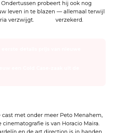
 Ondertussen probeert hij ook nog
w leven in te blazen — allemaal terwijl
ria verzwijgt.
Drama
verzekerd.
t eerste details prijs van nieuwe
nieuw een Cold Case-zaak uit de
rs
ge cast met onder meer Peto Menahem,
De cinematografie is van Horacio Maira.
delín en de art direction is in handen