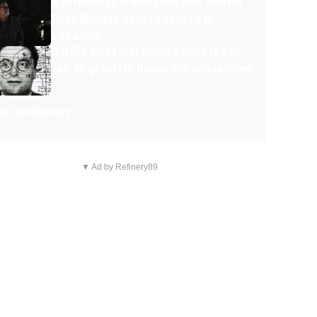
Mysterieuze dramaserie met Jeffrey
Dean Morgan vanaf vandaag te
streamen
Netflix duikt met nieuwe docu in één
van de grootste financiële schandalen
r artikelen
▼ Ad by Refinery89