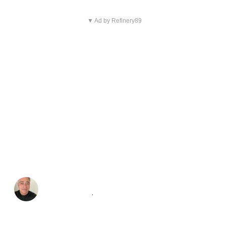
▼ Ad by Refinery89
Richard J Torres
@
rjkeats_98
·
Follow
Just finished the new Mean Girls. Full 
disclosure:  I love the movie and Tina 