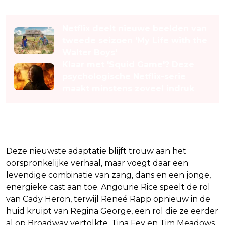
Lees ook
Netflix deelt nieuwe beelden van
tweede seizoen 'My Life with the
Walter Boys'
Klaar met 'Squid Game'? Deze
psychologische Netflix-serie
maakt minstens zoveel indruk
Zelfde verhaal, nieuwe energie
Deze nieuwste adaptatie blijft trouw aan het
oorspronkelijke verhaal, maar voegt daar een
levendige combinatie van zang, dans en een jonge,
energieke cast aan toe. Angourie Rice speelt de rol
van Cady Heron, terwijl Reneé Rapp opnieuw in de
huid kruipt van Regina George, een rol die ze eerder
al op Broadway vertolkte. Tina Fey en Tim Meadows