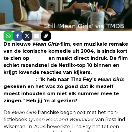
De nieuwe
Mean Girls
-film, een muzikale remake
van de iconische komedie uit 2004, is sinds kort
te zien op
Netflix
en maakt direct indruk. De film
schiet razendsnel de Netflix-top 10 binnen en
krijgt lovende reacties van kijkers.
Zo schrijft
iemand op X
: “Ik heb naar Tina Fey’s
Mean Girls
gekeken en het was zó goed dat ik mezelf
moest inhouden om niet elk nummer mee te
zingen.” Heb jij 'm al gezien?
De
Mean Girls
-franchise begon ooit met het non-
fictieboek
Queen Bees and Wannabes
van Rosalind
Wiseman. In 2004 bewerkte Tina Fey het tot een