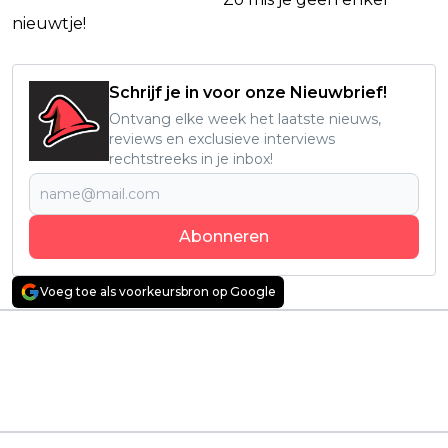
nieuwtje!
Schrijf je in voor onze Nieuwbrief!
Ontvang elke week het laatste nieuws,
reviews en exclusieve interviews
rechtstreeks in je inbox!
Abonneren
Voeg toe als voorkeursbron op Google
Vorig artikel
Volgend artikel
Duistere Prime Video-
Taron Egerton jaagt
misdaadserie met
op een pyromaan in
Bryan Cranston komt
de nieuwe
binnenkort naar
misdaadserie 'Smoke'
Netflix