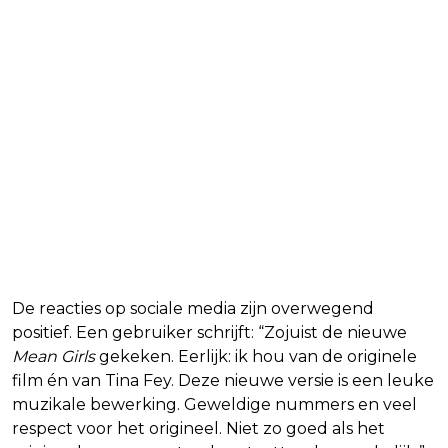
Fey. The new movie is a fun musical 
adaptation. Loved the songs and the 
reverence it gave to the original. Not as 
good as the original but is still a lot of 
fun
3:04 AM · Feb 26, 2024
8
Reply
Copy link
Read 1 reply
De reacties op sociale media zijn overwegend
positief. Een gebruiker schrijft: “Zojuist de nieuwe
Mean Girls
gekeken. Eerlijk: ik hou van de originele
film én van Tina Fey. Deze nieuwe versie is een leuke
muzikale bewerking. Geweldige nummers en veel
respect voor het origineel. Niet zo goed als het