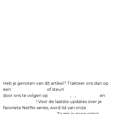
Blijf op de hoogte van jouw favoriete
Netflix-films en -series
Heb je genoten van dit artikel? Trakteer ons dan op
een
(virtuele) koffie
of steun
The Nerd Shepherd
door ons te volgen op
Facebook
,
X
,
Instagram
en
Google Nieuws
! Voor de laatste updates over je
favoriete Netflix-series, word lid van onze
Alles over
Netflix Facebook-groep
.
Zo mis je geen enkel