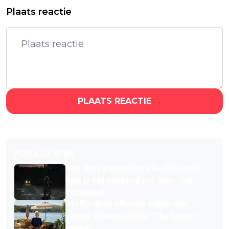
Plaats reactie
PLAATS REACTIE
POPULAR NEWS
Met deze mysterieuze Netflix-serie
kom je het weekend wel door: "érg
spannend!"
Netflix deelt officiële trailer van
nieuwe Deense thriller 'The Secret
Woman'