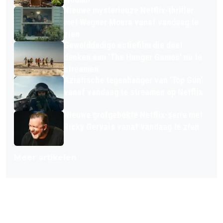
Nieuwe mysterieuze Netflix-thriller
met Wagner Moura vanaf vandaag te
zien
Gewelddadige actiefilm die doet
denken aan 'The Hunger Games' nu te
streamen
Aziatische tegenhanger van 'Top Gun'
vanaf vandaag te streamen op Netflix
Nieuwe grofgebekte Netflix-serie met
Ricky Gervais vanaf vandaag te zien
Meer artikelen