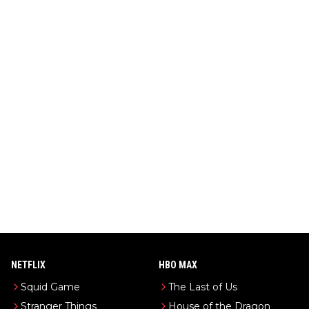
NETFLIX
HBO MAX
Squid Game
The Last of Us
Stranger Things
House of the Dragon