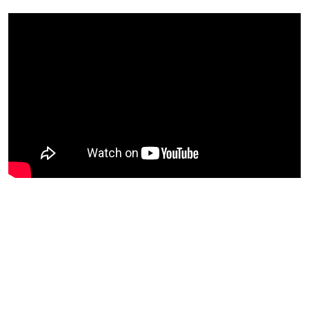
Blijf op de hoogte van jouw
favoriete Netflix-films en -
series