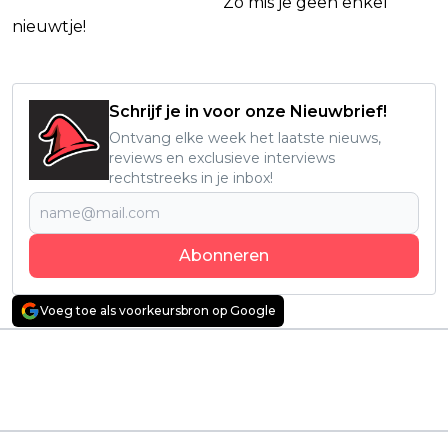
Netflix Facebook-groep.
Zo mis je geen enkel
nieuwtje!
Schrijf je in voor onze Nieuwbrief!
Ontvang elke week het laatste nieuws,
reviews en exclusieve interviews
rechtstreeks in je inbox!
Abonneren
Voeg toe als voorkeursbron op Google
Vorig artikel
Volgend artikel
Netflix heeft hit in
Netflix trekt al na één
handen met nieuwe
seizoen de stekker uit
Britse misdaadserie:
veelbelovende
"Ontzettend goed!"
misdaadserie