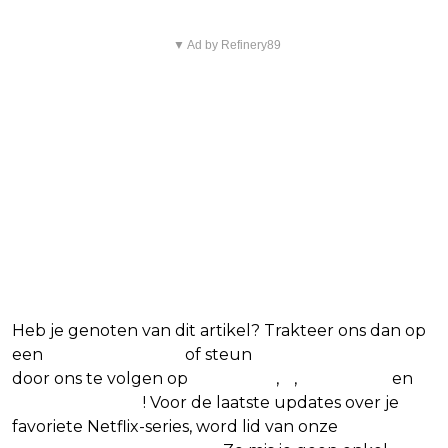
▼ Ad by Refinery89
Heb je genoten van dit artikel? Trakteer ons dan op
een
(virtuele) koffie
of steun
The Nerd Shepherd
door ons te volgen op
Facebook
,
X
,
Instagram
en
Google Nieuws
! Voor de laatste updates over je
favoriete Netflix-series, word lid van onze
Alles over