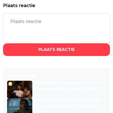
Plaats reactie
PLAATS REACTIE
POPULAR NEWS
Indrukwekkend drama met Kate Winslet
is momenteel érg populair op Netflix
Nieuwe mysterieuze thriller is na één
dag een hit op Netflix: "Ontzettend
goed!"