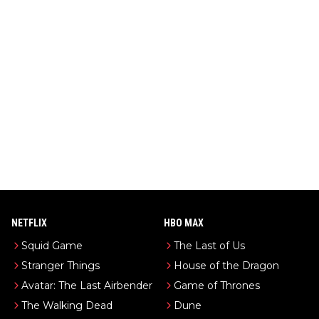
NETFLIX
HBO MAX
Squid Game
The Last of Us
Stranger Things
House of the Dragon
Avatar: The Last Airbender
Game of Thrones
The Walking Dead
Dune