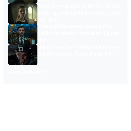
Afsluiting van epische Netflix-hit laat
langer op zich wachten en schuift door
naar 2027
Bioscoopfilm weer érg populair op
Netflix na release van nieuwe 'Spider-
Man'
Makers van 'Saw' werken officieel aan
een gloednieuwe 'Leprechaun'-film
Meer artikelen