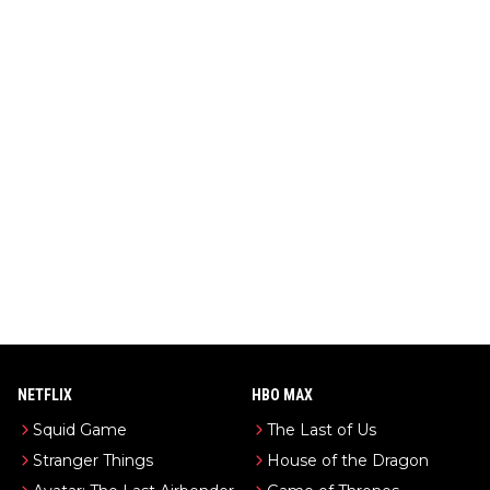
NETFLIX
HBO MAX
Squid Game
The Last of Us
Stranger Things
House of the Dragon