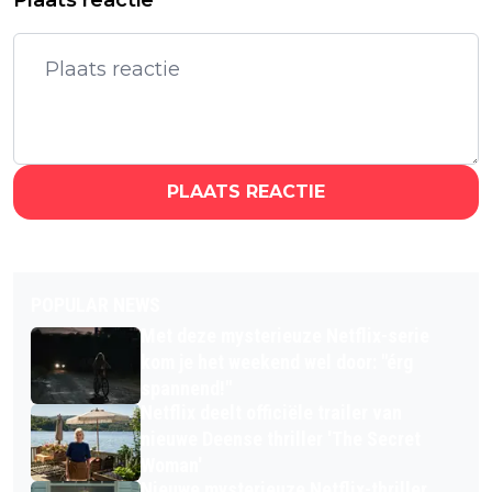
Plaats reactie
PLAATS REACTIE
POPULAR NEWS
Met deze mysterieuze Netflix-serie
kom je het weekend wel door: "érg
spannend!"
Netflix deelt officiële trailer van
nieuwe Deense thriller 'The Secret
Woman'
Nieuwe mysterieuze Netflix-thriller