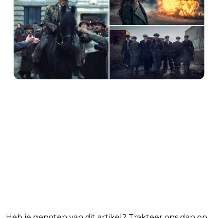
5:00 PM · Dec 13, 2025
1.7K
Reply
Copy link
Read 7 replies
Blijf op de hoogte van jouw
favoriete Netflix-films en -series
Heb je genoten van dit artikel? Trakteer ons dan op