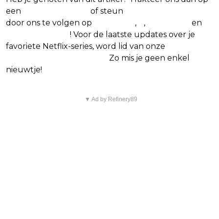
een
(virtuele) koffie
of steun
The Nerd Shepherd
door ons te volgen op
Facebook
,
X
,
Instagram
en
Google Nieuws
! Voor de laatste updates over je
favoriete Netflix-series, word lid van onze
Alles over
Netflix Facebook-groep.
Zo mis je geen enkel
nieuwtje!
▼ Ad by Refinery89