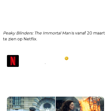
Peaky Blinders: The Immortal Man
is vanaf 20 maart
te zien op Netflix.
Netflix Latinoamérica
@
NetflixLAT
·
Follow
Cillian Murphy, Barry Keoghan y 
Rebecca Ferguson protagonizan 'Peaky 
Blinders: El hombre inmortal'. Solo en 
Netflix este 20 de marzo de 2026.