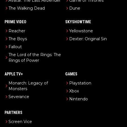
Avatar: The Last Airbender
Game of Thrones
The Walking Dead
Dune
PRIME VIDEO
SKYSHOWTIME
Reacher
Yellowstone
The Boys
Dexter: Original Sin
Fallout
The Lord of the Rings: The
Rings of Power
APPLE TV+
GAMES
Monarch: Legacy of
Playstation
Monsters
Xbox
Severance
Nintendo
PARTNERS
Screen Vice