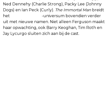
Ned Dennehy (Charlie Strong), Packy Lee (Johnny
Dogs) en Ian Peck (Curly).
The Immortal Man
breidt
het
Peaky Blinders
-universum bovendien verder
uit met nieuwe namen. Niet alleen Ferguson maakt
haar opwachting, ook Barry Keoghan, Tim Roth en
Jay Lycurgo sluiten zich aan bij de cast.
Lees ook