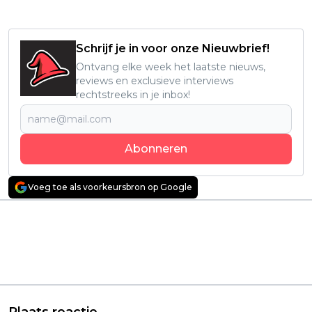
Schrijf je in voor onze Nieuwbrief!
Ontvang elke week het laatste nieuws,
reviews en exclusieve interviews
rechtstreeks in je inbox!
Abonneren
Voeg toe als voorkeursbron op Google
Vorig artikel
Volgend artikel
Netflix-kijkers zijn vol
Mysterieuze
lof over nieuwe
horrorserie oogst veel
misdaadfilm: "een
lof bij Netflix-kijkers:
bevredigende
"Heel apart!"
whodunit!"