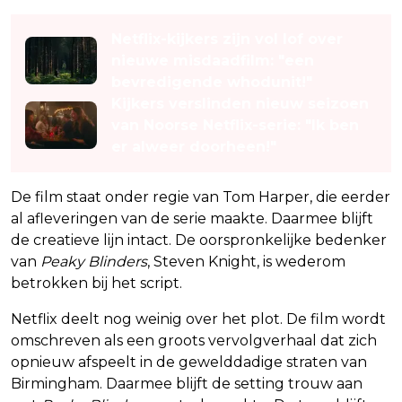
Netflix-kijkers zijn vol lof over
nieuwe misdaadfilm: "een
bevredigende whodunit!"
Kijkers verslinden nieuw seizoen
van Noorse Netflix-serie: "Ik ben
er alweer doorheen!"
De film staat onder regie van Tom Harper, die eerder
al afleveringen van de serie maakte. Daarmee blijft
de creatieve lijn intact. De oorspronkelijke bedenker
van
Peaky Blinders
, Steven Knight, is wederom
betrokken bij het script.
Netflix deelt nog weinig over het plot. De film wordt
omschreven als een groots vervolgverhaal dat zich
opnieuw afspeelt in de gewelddadige straten van
Birmingham. Daarmee blijft de setting trouw aan