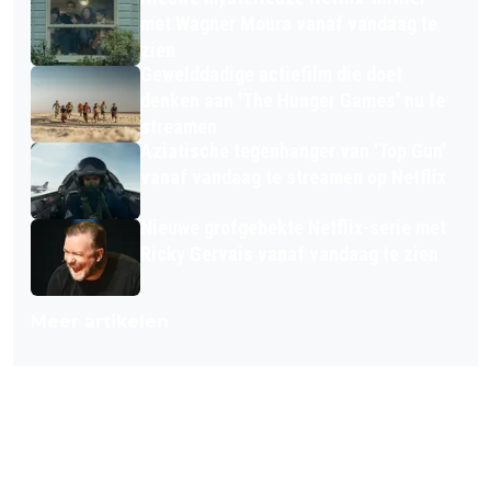
met Wagner Moura vanaf vandaag te
zien
Gewelddadige actiefilm die doet
denken aan 'The Hunger Games' nu te
streamen
Aziatische tegenhanger van 'Top Gun'
vanaf vandaag te streamen op Netflix
Nieuwe grofgebekte Netflix-serie met
Ricky Gervais vanaf vandaag te zien
Meer artikelen