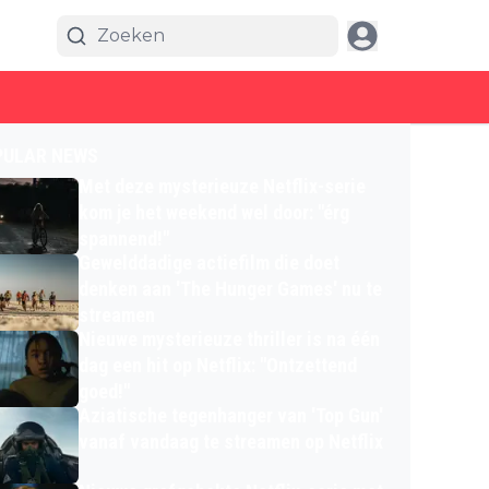
PULAR NEWS
Met deze mysterieuze Netflix-serie
kom je het weekend wel door: "érg
spannend!"
Gewelddadige actiefilm die doet
denken aan 'The Hunger Games' nu te
streamen
Nieuwe mysterieuze thriller is na één
dag een hit op Netflix: "Ontzettend
goed!"
Aziatische tegenhanger van 'Top Gun'
vanaf vandaag te streamen op Netflix