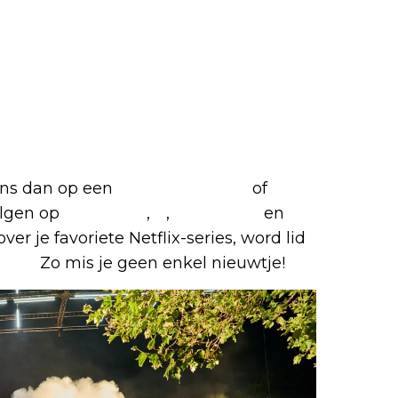
 ons dan op een
(virtuele) koffie
of
olgen op
Facebook
,
X
,
Instagram
en
ver je favoriete Netflix-series, word lid
roep.
Zo mis je geen enkel nieuwtje!