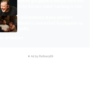
Nieuwe grofgebekte Netflix-serie met
Ricky Gervais vanaf vandaag te zien
Indrukwekkend drama met Kate
Winslet is momenteel érg populair op
Netflix
r artikelen
▼ Ad by Refinery89