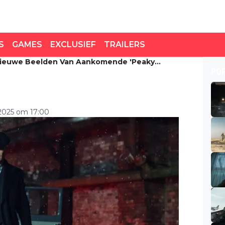
S
GAMES
EXCLUSIEF
TRAILERS
e Nieuwe Beelden Van Aankomende 'Peaky
nieuwe beelden van
PO
rs'-film
2025 om 17:00