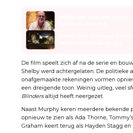
Lees ook
Netflix kan écht niet langer
Coben-reeks heen
Netflix-film 'Goodbye June'
drama met Linda de Mol
De film speelt zich af na de serie en bo
Shelby werd achtergelaten. De politieke am
onafgemaakte rekeningen vormen opnieuw 
een dreigende toon. Weinig uitleg, veel sf
Blinders
altijd heeft neergezet.
Naast Murphy keren meerdere bekende pe
opnieuw te zien als Ada Thorne, Tommy’s
Graham keert terug als Hayden Stagg en 