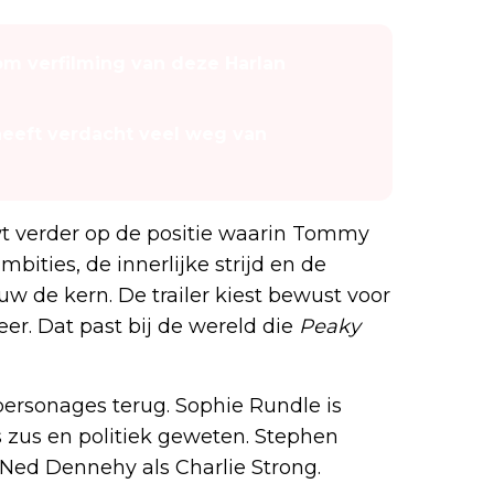
 om verfilming van deze Harlan
 heeft verdacht veel weg van
uwt verder op de positie waarin Tommy
bities, de innerlijke strijd en de
de kern. De trailer kiest bewust voor
eer. Dat past bij de wereld die
Peaky
rsonages terug. Sophie Rundle is
 zus en politiek geweten. Stephen
Ned Dennehy als Charlie Strong.