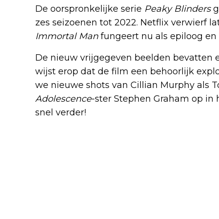
De oorspronkelijke serie
Peaky Blinders
g
zes seizoenen tot 2022. Netflix verwierf l
Immortal Man
fungeert nu als epiloog en u
De nieuw vrijgegeven beelden bevatten en
wijst erop dat de film een behoorlijk explo
we nieuwe shots van Cillian Murphy als T
Adolescence
-ster Stephen Graham op in h
snel verder!
Blijf op de hoogte van jouw 
-series