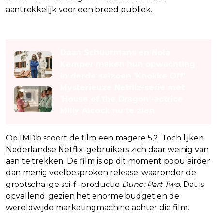
aantrekkelijk voor een breed publiek.
Lees ook
Daan Schuurmans en Nola
Kemper maken hun opwachting
in derde seizoen 'Knokke Off'
Mysterieuze Netflix-serie met
'House of the Dragon'-actrice
Milly Alcock nu te zien
Op IMDb scoort de film een magere 5,2. Toch lijken
Nederlandse Netflix-gebruikers zich daar weinig van
aan te trekken. De film is op dit moment populairder
dan menig veelbesproken release, waaronder de
grootschalige sci-fi-productie
Dune: Part Two
. Dat is
opvallend, gezien het enorme budget en de
wereldwijde marketingmachine achter die film.