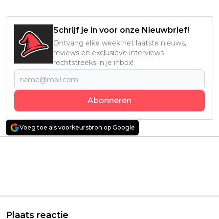
Schrijf je in voor onze Nieuwbrief!
Ontvang elke week het laatste nieuws,
reviews en exclusieve interviews
rechtstreeks in je inbox!
Abonneren
Voeg toe als voorkeursbron op Google
Vorig artikel
Volgend artikel
'Mafia' trailer: Nieuwe
Nieuw seizoen van
true crime-serie over
mysterieuze
opkomst van
thrillerserie met
georganiseerde
Nicole Kidman vanaf
misdaad in Zweden
vandaag te zien
Plaats reactie