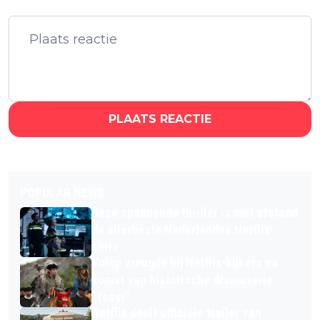
PLAATS REACTIE
POPULAR NEWS
Deze spannende thriller is met afstand
de allerbeste Nederlandse Netflix-
serie
Volop vreugde bij Netflix-kijkers na
komst van historische dramaserie:
"Yess!"
Netflix deelt officiële trailer van