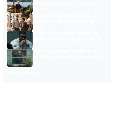
nieuwe Deense thriller 'The Secret
Woman'
Australische dramaserie met Hugo
Weaving is binnenkort te zien op
Netflix
Netflix deelt spannende trailer van
gloednieuw seizoen 'Beauty in Black'
Nieuwe mysterieuze Netflix-thriller
met Wagner Moura vanaf vandaag te
zien
Meer artikelen