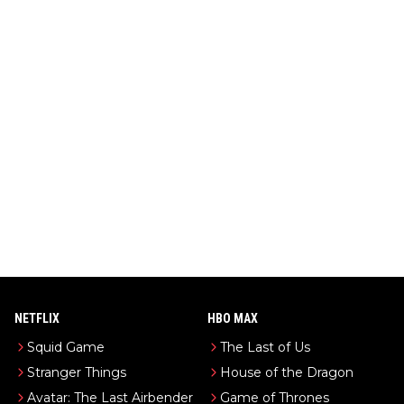
NETFLIX
HBO MAX
Squid Game
The Last of Us
Stranger Things
House of the Dragon
Avatar: The Last Airbender
Game of Thrones