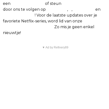
een
(virtuele) koffie
of steun
The Nerd Shepherd
door ons te volgen op
Facebook
,
X
,
Instagram
en
Google Nieuws
! Voor de laatste updates over je
favoriete Netflix-series, word lid van onze
Alles over
Netflix Facebook-groep
.
Zo mis je geen enkel
nieuwtje!
▼ Ad by Refinery89