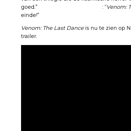
goed.”
Iemand anders schrijft
: “
Venom: T
einde!”
Venom: The Last Dance
is nu te zien op Ne
trailer.