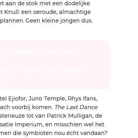
et aan de stok met een dodelijke
 Knull: een oeroude, almachtige
lannen. Geen kleine jongen dus.
7' met Robert Pattinson vanaf
amen
 Daryl en Carol in nieuw seizoen
xon'
l Ejiofor, Juno Temple, Rhys Ifans,
ach voorbij komen.
The Last Dance
erieuze lot van Patrick Mulligan, de
satie Imperium, en misschien wel het
komen die symbioten nou écht vandaan?