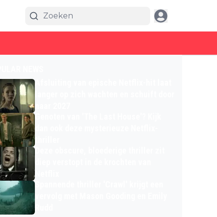
PULAR NEWS
Afsluiting van epische Netflix-hit laat
langer op zich wachten en schuift door
naar 2027
Genoten van 'The Last House'? Kijk
dan ook deze mysterieuze Netflix-
thriller
Deze obscure, bloederige thriller zit
diep verstopt in de krochten van
Netflix
Spannende thriller 'Crawl' krijgt een
vervolg met Mason Gooding en Emily
Rudd