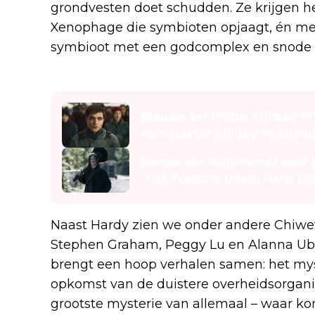
grondvesten doet schudden. Ze krijgen h
Xenophage die symbioten opjaagt, én met
symbioot met een godcomplex en snode p
Lees ook
Nieuwe sci-fi-film 'Mickey 1
aanstaande vrijdag te stre
Spanje als strijdtoneel voor
'The Walking Dead: Daryl Di
Naast Hardy zien we onder andere Chiwete
Stephen Graham, Peggy Lu en Alanna Ub
brengt een hoop verhalen samen: het myst
opkomst van de duistere overheidsorgani
grootste mysterie van allemaal – waar 