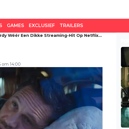
S
GAMES
EXCLUSIEF
TRAILERS
rdy Wéér Een Dikke Streaming-Hit Op Netflix:
dy wéér een dikke
PO
érg goed!"
5 om 14:00