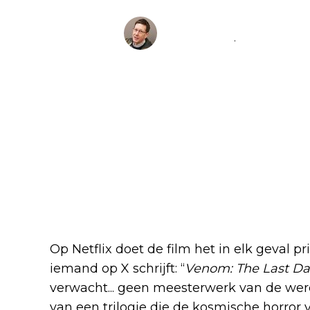
Tim Pendry
@
TimPendry
·
Follow
'Venom: The Last Dance' wa
was led to expect ... not a 
cinema but a worthy end to 
cosmic horror of Knull. To
2:11 PM · Apr 21, 2025
2
Reply
Copy link
Read mor
Op Netflix doet de film het in elk geval p
iemand op X schrijft: “
Venom: The Last D
verwacht... geen meesterwerk van de we
van een trilogie die de kosmische horror