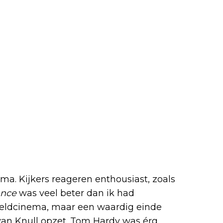
s much better than I 
masterpiece of world 
a trilogy setting up the 
m Hardy was very good.
e on X
rima. Kijkers reageren enthousiast, zoals
ance
was veel beter dan ik had
reldcinema, maar een waardig einde
 van Knull opzet. Tom Hardy was érg