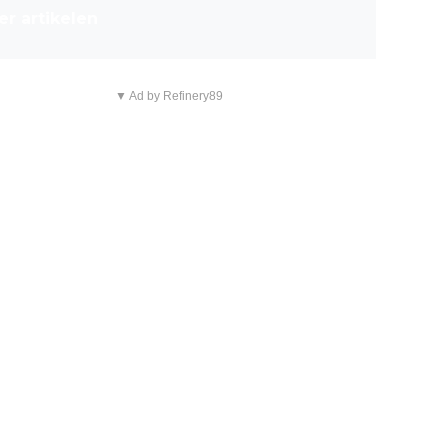
r artikelen
▼ Ad by Refinery89