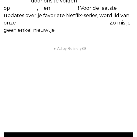
Shepherd
door ons te volgen
op
Facebook
,
X
en
Instagram
! Voor de laatste
updates over je favoriete Netflix-series, word lid van
onze
Alles over Netflix Facebook-groep
.
Zo mis je
geen enkel nieuwtje!
▼ Ad by Refinery89