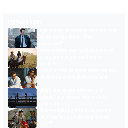
POPULAR NEWS
Hoge scores en lovende reacties voor
nieuwe Netflix-serie: "Diep
ontroerend!"
Nieuw seizoen van razend populaire
Netflix-serie vanaf vandaag te
streamen
Misschien wel dé beste serie van deze
zomer is nu eindelijk te streamen
Kijkers zijn na één aflevering al
verkocht aan nieuwe mysterieuze
dramaserie
Volop vreugde bij Netflix-kijkers na
komst van historische dramaserie:
"Yess!"