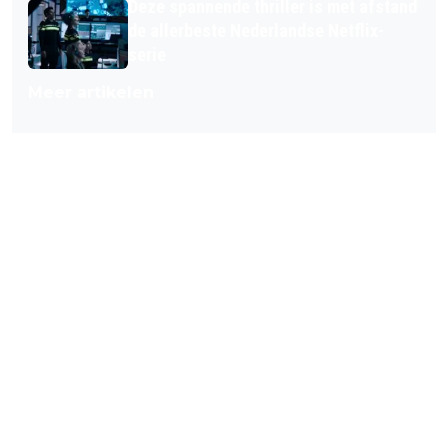
Deze spannende thriller is met afstand
de allerbeste Nederlandse Netflix-
serie
Meer artikelen