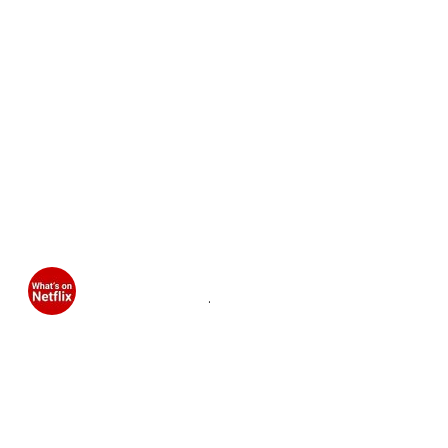
What's on Netflix
@
whatonnetflix
·
Follow
MONSTER season 3 will be filming in 
Chicago and Los Angeles in the coming 
months as 
@reelchicagonews
 reveals 
John Wayne Gacy is the new subject. 
