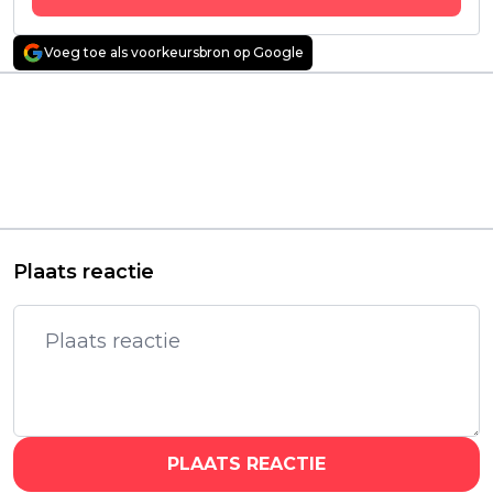
Voeg toe als voorkeursbron op Google
Vorig artikel
Volgend artikel
George Clooney en
EA SPORTS FC 25
Brad Pitt in gesprek
introduceert ruim
over terugkeer in
700 clubs, 30
nieuwe 'Ocean's'-film
competities, nieuwe
ICONs en nog veel
meer!
Plaats reactie
PLAATS REACTIE