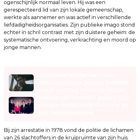
ogenschijnlijk normaal leven. Hij was een
gerespecteerd lid van zijn lokale gemeenschap,
werkte als aannemer en was actief in verschillende
liefdadigheidsorganisaties. Zijn publieke imago stond
echter in schril contrast met zijn duistere geheim: de
systematische ontvoering, verkrachting en moord op
jonge mannen.
Lees ook
Explosieve thriller van Green
Room-regisseur Jeremy Saulnier
vanaf vandaag nieuw op Netflix
Makers van 'DAHMER' komen met
nieuwe Netflix-serie over Lyle en
Erik Menendez-zaak
Bij zijn arrestatie in 1978 vond de politie de lichamen
van 26 slachtoffers in de kruipruimte van zijn huis.