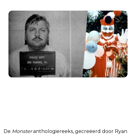
whats-on-netflix.com/news/monster-s…
10:50 AM · Sep 5, 2024
48
Reply
Copy link
Read 3 replies
De
Monster
anthologiereeks, gecreëerd door Ryan