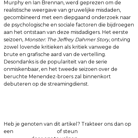
Murphy en Ian Brennan, werd geprezen om de
realistische weergave van gruwelijke misdaden,
gecombineerd met een diepgaand onderzoek naar
de psychologische en sociale factoren die bijdroegen
aan het ontstaan van deze misdadigers. Het eerste
seizoen,
Monster: The Jeffrey Dahmer Story
, ontving
zowel lovende kritieken als kritiek vanwege de
brute en grafische aard van de vertelling.
Desondanks is de populariteit van de serie
onmiskenbaar, en het tweede seizoen over de
beruchte Menendez-broers zal binnenkort
debuteren op de streamingdienst.
Blijf op de hoogte van jouw favoriete
Netflix-films en -series
Heb je genoten van dit artikel? Trakteer ons dan op
een
(virtuele) koffie
of steun
The Nerd