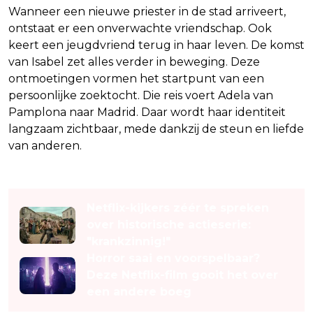
Wanneer een nieuwe priester in de stad arriveert,
ontstaat er een onverwachte vriendschap. Ook
keert een jeugdvriend terug in haar leven. De komst
van Isabel zet alles verder in beweging. Deze
ontmoetingen vormen het startpunt van een
persoonlijke zoektocht. Die reis voert Adela van
Pamplona naar Madrid. Daar wordt haar identiteit
langzaam zichtbaar, mede dankzij de steun en liefde
van anderen.
Lees ook
Netflix-kijkers zéér te spreken
over historische actieserie:
"krankzinnig!"
Horror saai en voorspelbaar?
Deze Netflix-film gooit het over
een andere boeg