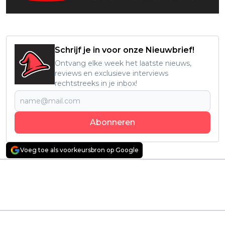
Schrijf je in voor onze Nieuwbrief!
Ontvang elke week het laatste nieuws,
reviews en exclusieve interviews
rechtstreeks in je inbox!
Abonneren
Voeg toe als voorkeursbron op Google
Vorig artikel
Volgend artikel
Netflix-kijkers zéér te
Prime Video kondigt
spreken over
nieuwe Nederlandse
historische actieserie:
komedieserie aan:
"krankzinnig!"
'Onze Osso'