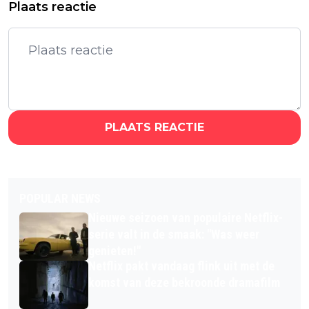
Plaats reactie
PLAATS REACTIE
POPULAR NEWS
Nieuwe seizoen van populaire Netflix-
serie valt in de smaak: "Was weer
genieten!"
Netflix pakt vandaag flink uit met de
komst van deze bekroonde dramafilm