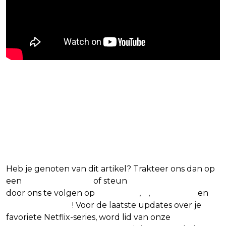
Blijf op de hoogte van jouw
favoriete Netflix-films en -
series
Heb je genoten van dit artikel? Trakteer ons dan op
een
(virtuele) koffie
of steun
The Nerd Shepherd
door ons te volgen op
Facebook
,
X
,
Instagram
en
Google Nieuws
! Voor de laatste updates over je
favoriete Netflix-series, word lid van onze
Alles over