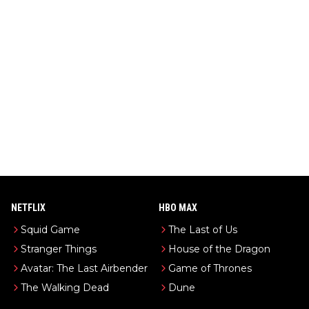
NETFLIX
HBO MAX
Squid Game
The Last of Us
Stranger Things
House of the Dragon
Avatar: The Last Airbender
Game of Thrones
The Walking Dead
Dune