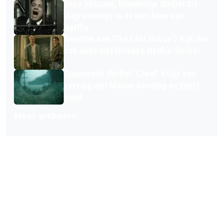
Deze obscure, bloederige thriller zit
diep verstopt in de krochten van
Netflix
Genoten van 'The Last House'? Kijk dan
ook deze mysterieuze Netflix-thriller
Spannende thriller 'Crawl' krijgt een
vervolg met Mason Gooding en Emily
Rudd
Meer artikelen