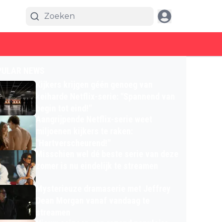
PULAR NEWS
Kijkers krijgen géén genoeg van
keiharde Netflix-serie: "Spannend van
begin tot eind!"
Aangrijpende Netflix-serie weet
miljoenen kijkers te raken:
"Hartverscheurend!"
Misschien wel dé beste serie van deze
zomer is nu eindelijk te streamen
Mysterieuze dramaserie met Jeffrey
Dean Morgan vanaf vandaag te
streamen