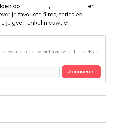
olgen op
Facebook
,
X
,
Instagram
en
ver je favoriete films, series en
games
,
is je geen enkel nieuwtje!
eviews en exclusieve interviews rechtstreeks in
Abonneren
Volgend artikel
Dit zijn de beste games van de
maand augustus: 'Mafia', 'Gears of
War' en meer!