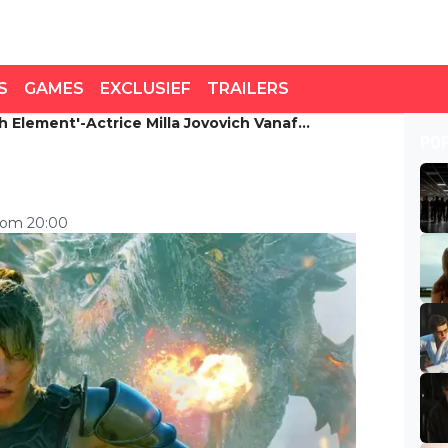
S
GAMES
EXCLUSIEF
TRAILERS
h Element'-Actrice Milla Jovovich Vanaf
 Element'-actrice Milla
PO
e streamen
5 om 20:00