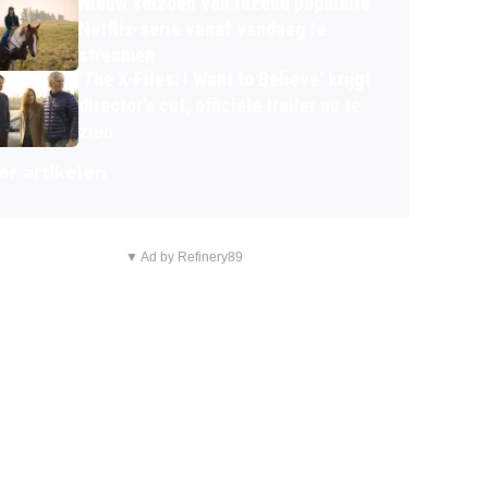
Nieuw seizoen van razend populaire
Netflix-serie vanaf vandaag te
streamen
'The X-Files: I Want to Believe' krijgt
director’s cut, officiële trailer nu te
zien
r artikelen
▼ Ad by Refinery89