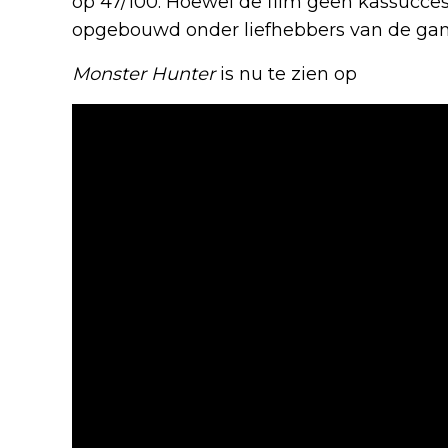
op 47/100. Hoewel de film geen kassucces 
opgebouwd onder liefhebbers van de ga
Monster Hunter
is nu te zien op
HBO Ma