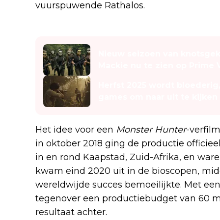
vuurspuwende Rathalos.
Lees ook
Nieuw seizoen van knotsgek
Mackie nu te zien op Prime 
Herfst 2025 wordt bloederig, 
games om naar uit te kijken
Het idee voor een
Monster Hunter
-verfil
in oktober 2018 ging de productie officie
in en rond Kaapstad, Zuid-Afrika, en ware
kwam eind 2020 uit in de bioscopen, mi
wereldwijde succes bemoeilijkte. Met een
tegenover een productiebudget van 60 mi
resultaat achter.