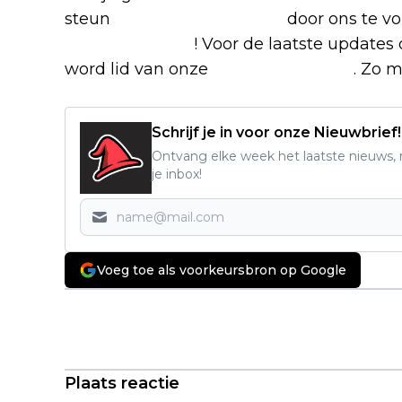
steun
The Nerd Shepherd
door ons te v
Google Nieuws
! Voor de laatste updates o
word lid van onze
Facebook-groep
. Zo m
Schrijf je in voor onze Nieuwbrief!
Ontvang elke week het laatste nieuws, r
je inbox!
Voeg toe als voorkeursbron op Google
Vorig artikel
Eerste details onthuld voor nieuwe
'Resident Evil'-film van 'Weapons'-
regisseur Zach Cregger
Plaats reactie