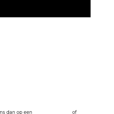
riete films en series
 ons dan op een
(virtuele) koffie
of