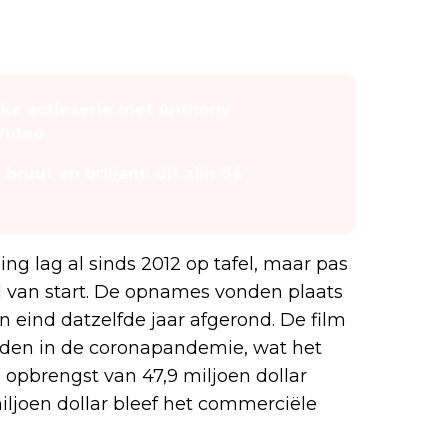
ke actieserie met Anthony
Video
bruut en briljant: dit zijn dé
ming lag al sinds 2012 op tafel, maar pas
el van start. De opnames vonden plaats
n eind datzelfde jaar afgerond. De film
dden in de coronapandemie, wat het
 opbrengst van 47,9 miljoen dollar
ljoen dollar bleef het commerciële