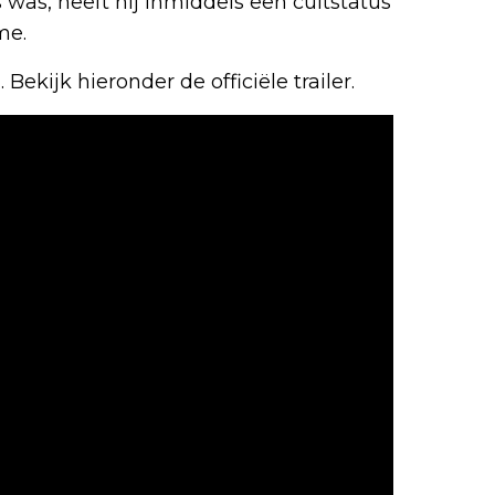
was, heeft hij inmiddels een cultstatus
me.
x
. Bekijk hieronder de officiële trailer.