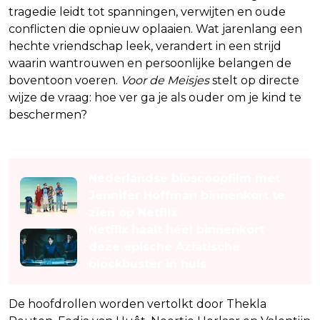
tragedie leidt tot spanningen, verwijten en oude
conflicten die opnieuw oplaaien. Wat jarenlang een
hechte vriendschap leek, verandert in een strijd
waarin wantrouwen en persoonlijke belangen de
boventoon voeren.
Voor de Meisjes
stelt op directe
wijze de vraag: hoe ver ga je als ouder om je kind te
beschermen?
Lees ook
Nederlandse bioscoopfilm met
Jennifer Hoffman binnenkort te
zien op Netflix
Netflix haalt héél binnenkort
deze epische Aziatische
blockbuster in huis
De hoofdrollen worden vertolkt door Thekla