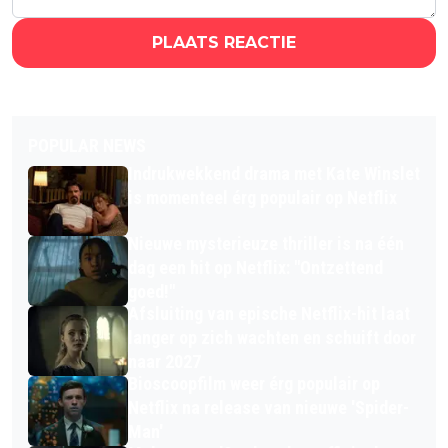
PLAATS REACTIE
POPULAR NEWS
Indrukwekkend drama met Kate Winslet
is momenteel érg populair op Netflix
Nieuwe mysterieuze thriller is na één
dag een hit op Netflix: "Ontzettend
goed!"
Afsluiting van epische Netflix-hit laat
langer op zich wachten en schuift door
naar 2027
Bioscoopfilm weer érg populair op
Netflix na release van nieuwe 'Spider-
Man'