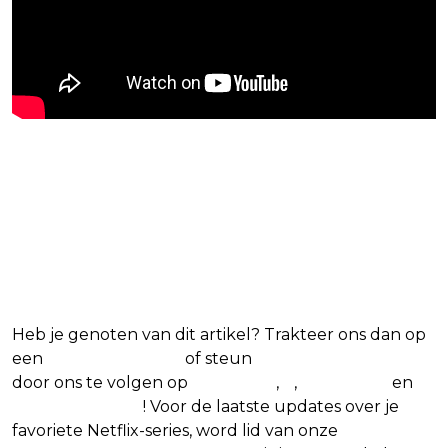
Blijf op de hoogte van jouw
favoriete Netflix-films en -
series
Heb je genoten van dit artikel? Trakteer ons dan op
een
(virtuele) koffie
of steun
The Nerd Shepherd
door ons te volgen op
Facebook
,
X
,
Instagram
en
Google Nieuws
! Voor de laatste updates over je
favoriete Netflix-series, word lid van onze
Alles over