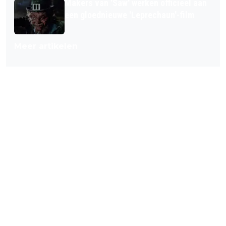
Makers van 'Saw' werken officieel aan
een gloednieuwe 'Leprechaun'-film
Meer artikelen