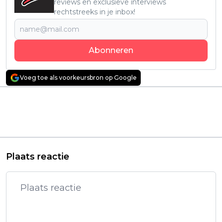
reviews en exclusieve interviews
rechtstreeks in je inbox!
Abonneren
Voeg toe als voorkeursbron op Google
Vorig artikel
Volgend artikel
Nieuw 'The
Absurde slasher met
Godfather'-verhaal op
een moordende
komst over dochter
Mickey Mouse vanaf
van Don Vito Corleone
vandaag te zien
Plaats reactie