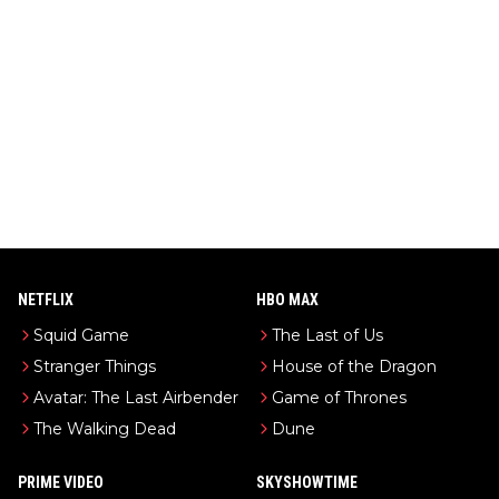
NETFLIX
HBO MAX
Squid Game
The Last of Us
Stranger Things
House of the Dragon
Avatar: The Last Airbender
Game of Thrones
The Walking Dead
Dune
PRIME VIDEO
SKYSHOWTIME