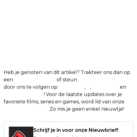
Heb je genoten van dit artikel? Trakteer ons dan op
een
(virtuele) koffie
of steun
The Nerd Shepherd
door ons te volgen op
Facebook
,
X
,
Instagram
en
Google Nieuws
! Voor de laatste updates over je
favoriete films, series en games, word lid van onze
Facebook-groep
. Zo mis je geen enkel nieuwtje!
Schrijf je in voor onze Nieuwbrief!