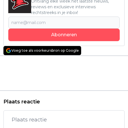
Ontvang elke week het laatste nieuws,
reviews en exclusieve interviews
rechtstreeks in je inbox!
Abonneren
Voeg toe als voorkeursbron op Google
Vorig artikel
Volgend artikel
Netflix komt met
'Barbarian'-regisseur
nieuwe Britse
lost officiële eerste
misdaadserie van 'The
trailer van nieuwe
Queen's Gambit'-
horrorfilm 'Weapons'
regisseur: 'Dept. Q'
Plaats reactie