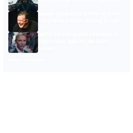
Nieuwe grofgebekte Netflix-serie met
Ricky Gervais vanaf vandaag te zien
Netflix zet streep door Amerikaanse
'Squid Game' spin-off van David
Fincher
Meer artikelen