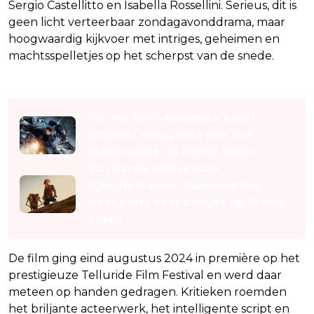
Sergio Castellitto en Isabella Rossellini. Serieus, dit is
geen licht verteerbaar zondagavonddrama, maar
hoogwaardig kijkvoer met intriges, geheimen en
machtsspelletjes op het scherpst van de snede.
Lees ook
'Pacific Rim'-franchise keert
officieel terug met een live
action-serie op Prime Video
Van harde kritiek naar
kijkcijferkanon: bioscoopflop
trekt plots veel bekijks op Prime
Video
De film ging eind augustus 2024 in première op het
prestigieuze Telluride Film Festival en werd daar
meteen op handen gedragen. Kritieken roemden
het briljante acteerwerk, het intelligente script en