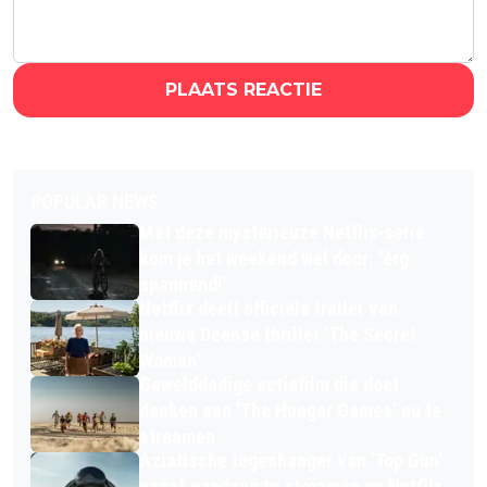
PLAATS REACTIE
POPULAR NEWS
Met deze mysterieuze Netflix-serie
kom je het weekend wel door: "érg
spannend!"
Netflix deelt officiële trailer van
nieuwe Deense thriller 'The Secret
Woman'
Gewelddadige actiefilm die doet
denken aan 'The Hunger Games' nu te
streamen
Aziatische tegenhanger van 'Top Gun'
vanaf vandaag te streamen op Netflix