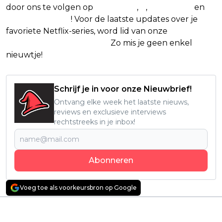
door ons te volgen op
Facebook
,
X
,
Instagram
en
Google Nieuws
! Voor de laatste updates over je
favoriete Netflix-series, word lid van onze
Alles over
Netflix Facebook-groep
.
Zo mis je geen enkel
nieuwtje!
Schrijf je in voor onze Nieuwbrief!
Ontvang elke week het laatste nieuws,
reviews en exclusieve interviews
rechtstreeks in je inbox!
Abonneren
Voeg toe als voorkeursbron op Google
Vorig artikel
Volgend artikel
Voormalige DICE- en
Sadisme, angst en
Ghost Games-
bloedvergieten: Eli