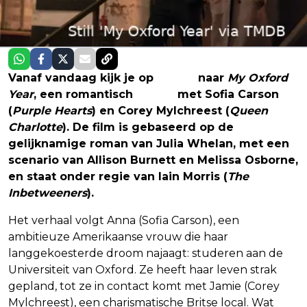
Vanaf vandaag kijk je op
Netflix
naar
My Oxford
Year
, een romantisch
drama
met Sofia Carson
(
Purple Hearts
) en Corey Mylchreest (
Queen
Charlotte
). De film is gebaseerd op de
gelijknamige roman van Julia Whelan, met een
scenario van Allison Burnett en Melissa Osborne,
en staat onder regie van Iain Morris (
The
Inbetweeners
).
Het verhaal volgt Anna (Sofia Carson), een
ambitieuze Amerikaanse vrouw die haar
langgekoesterde droom najaagt: studeren aan de
Universiteit van Oxford. Ze heeft haar leven strak
gepland, tot ze in contact komt met Jamie (Corey
Mylchreest), een charismatische Britse local. Wat