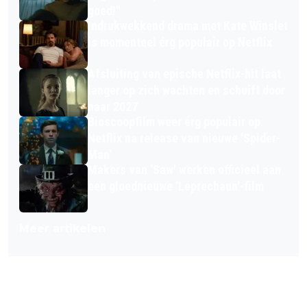
goed!"
Indrukwekkend drama met Kate Winslet
is momenteel érg populair op Netflix
Afsluiting van epische Netflix-hit laat
langer op zich wachten en schuift door
naar 2027
Bioscoopfilm weer érg populair op
Netflix na release van nieuwe 'Spider-
Man'
Makers van 'Saw' werken officieel aan
een gloednieuwe 'Leprechaun'-film
Meer artikelen