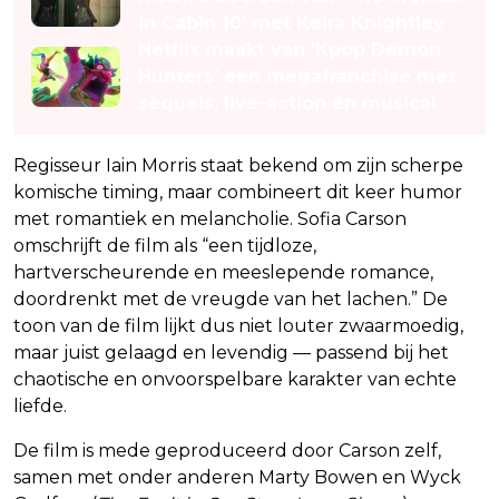
in Cabin 10' met Keira Knightley
Netflix maakt van 'Kpop Demon
Hunters' een megafranchise met
sequels, live-action én musical
Regisseur Iain Morris staat bekend om zijn scherpe
komische timing, maar combineert dit keer humor
met romantiek en melancholie. Sofia Carson
omschrijft de film als “een tijdloze,
hartverscheurende en meeslepende romance,
doordrenkt met de vreugde van het lachen.” De
toon van de film lijkt dus niet louter zwaarmoedig,
maar juist gelaagd en levendig — passend bij het
chaotische en onvoorspelbare karakter van echte
liefde.
De film is mede geproduceerd door Carson zelf,
samen met onder anderen Marty Bowen en Wyck