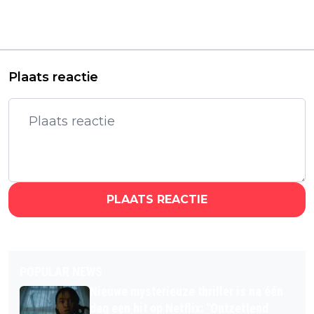
veteranen verrassen
Roth werkt aan
met nieuw, visueel
'Hostel'-serie met Paul
verbluffend avontuur
Giamatti
Plaats reactie
PLAATS REACTIE
POPULAR NEWS
Nieuwe mysterieuze thriller is na één
dag een hit op Netflix: "Ontzettend