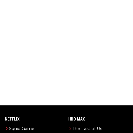
NETFLIX
HBO MAX
Squid Game
The Last of Us