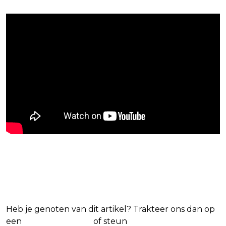
Blijf op de hoogte van jouw
favoriete Netflix-films en -series
Heb je genoten van dit artikel? Trakteer ons dan op
een
(virtuele) koffie
of steun
The Nerd Shepherd