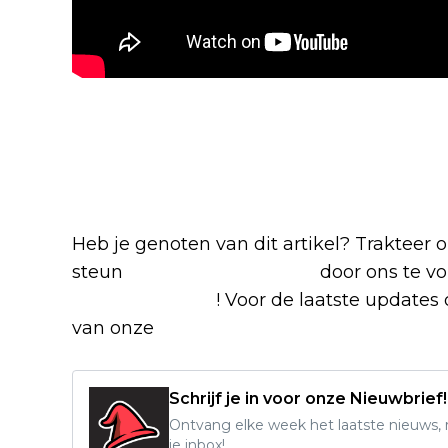
Blijf op de hoogte van jouw 
-series
Heb je genoten van dit artikel? Trakteer
steun
The Nerd Shepherd
door ons te v
Google Nieuws
! Voor de laatste updates o
van onze
Alles over Netflix Facebook-g
Schrijf je in voor onze Nieuwbrief!
Ontvang elke week het laatste nieuws, r
je inbox!