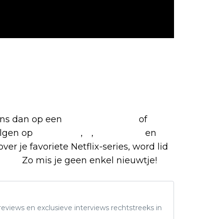
favoriete Netflix-films en
 ons dan op een
(virtuele) koffie
of
olgen op
Facebook
,
X
,
Instagram
en
ver je favoriete Netflix-series, word lid
roep.
Zo mis je geen enkel nieuwtje!
eviews en exclusieve interviews rechtstreeks in