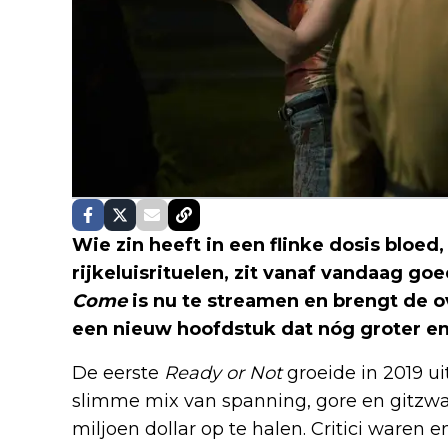
Wie zin heeft in een flinke dosis bloe
rijkeluisrituelen, zit vanaf vandaag go
Come
is nu te streamen en brengt de o
een nieuw hoofdstuk dat nóg groter en 
De eerste
Ready or Not
groeide in 2019 ui
slimme mix van spanning, gore en gitzwa
miljoen dollar op te halen. Critici waren