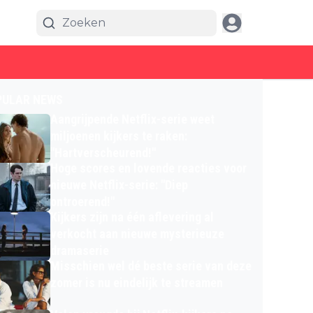
PULAR NEWS
Aangrijpende Netflix-serie weet
miljoenen kijkers te raken:
"Hartverscheurend!"
Hoge scores en lovende reacties voor
nieuwe Netflix-serie: "Diep
ontroerend!"
Kijkers zijn na één aflevering al
verkocht aan nieuwe mysterieuze
dramaserie
Misschien wel dé beste serie van deze
zomer is nu eindelijk te streamen