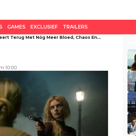
S
GAMES
EXCLUSIEF
TRAILERS
Keert Terug Met Nóg Meer Bloed, Chaos En
eert terug met nóg meer
PO
umor
om 10:00