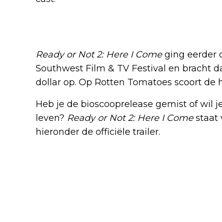
Nu te zien op Disney+
Ready or Not 2: Here I Come
ging eerder d
Southwest Film & TV Festival en bracht d
dollar op. Op Rotten Tomatoes scoort de 
Heb je de bioscooprelease gemist of wil 
leven?
Ready or Not 2: Here I Come
staat 
hieronder de officiële trailer.