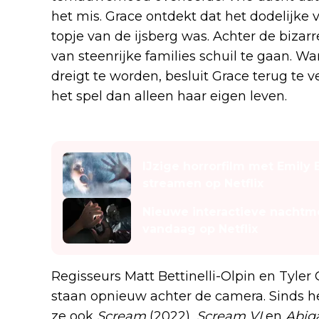
het mis. Grace ontdekt dat het dodelijke v
topje van de ijsberg was. Achter de bizarr
van steenrijke families schuil te gaan. W
dreigt te worden, besluit Grace terug te v
het spel dan alleen haar eigen leven.
Lees ook
IJzige horrorfilm met Emily 
streamen op Netflix
Nieuwe interactieve nachtme
vandaag op Netflix
Regisseurs Matt Bettinelli-Olpin en Tyler G
staan opnieuw achter de camera. Sinds h
ze ook
Scream
(2022),
Scream VI
en
Abiga