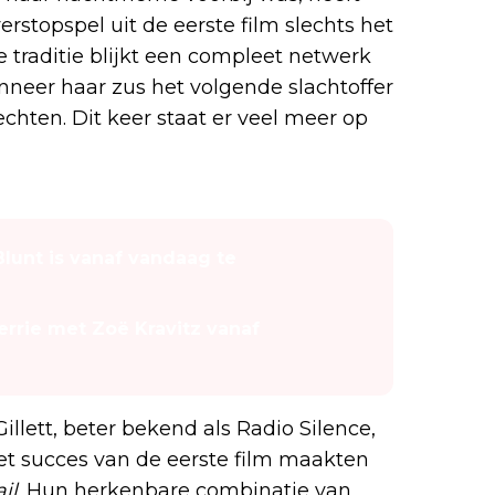
erstopspel uit de eerste film slechts het
e traditie blijkt een compleet netwerk
anneer haar zus het volgende slachtoffer
echten. Dit keer staat er veel meer op
Blunt is vanaf vandaag te
rrie met Zoë Kravitz vanaf
illett, beter bekend als Radio Silence,
et succes van de eerste film maakten
il
. Hun herkenbare combinatie van