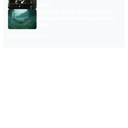
Netflix
Spannende thriller 'Crawl' krijgt een
vervolg met Mason Gooding en Emily
Rudd
Meer artikelen