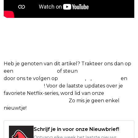
Blijf op de hoogte van jouw
favoriete Netflix-films en -series
Heb je genoten van dit artikel? Trakteer ons dan op
een
(virtuele) koffie
of steun
The Nerd Shepherd
door ons te volgen op
Facebook
,
X
,
Instagram
en
Google Nieuws
! Voor de laatste updates over je
favoriete Netflix-series, word lid van onze
Alles over
Netflix Facebook-groep.
Zo mis je geen enkel
nieuwtje!
Schrijf je in voor onze Nieuwbrief!
Ontvang elke week het laatste nieuws,