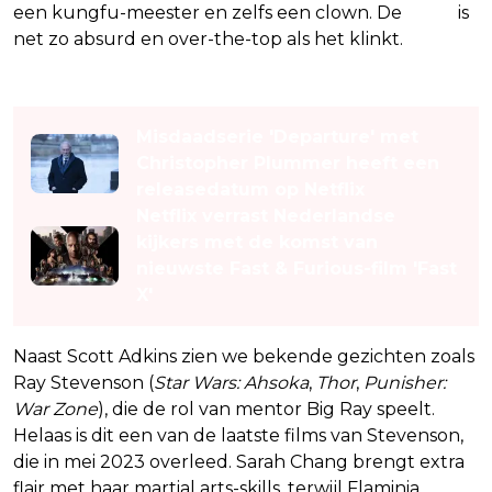
een kungfu-meester en zelfs een clown. De
actie
is
net zo absurd en over-the-top als het klinkt.
Lees ook
Misdaadserie 'Departure' met
Christopher Plummer heeft een
releasedatum op Netflix
Netflix verrast Nederlandse
kijkers met de komst van
nieuwste Fast & Furious-film 'Fast
X'
Naast Scott Adkins zien we bekende gezichten zoals
Ray Stevenson (
Star Wars: Ahsoka
,
Thor
,
Punisher:
War Zone
), die de rol van mentor Big Ray speelt.
Helaas is dit een van de laatste films van Stevenson,
die in mei 2023 overleed. Sarah Chang brengt extra
flair met haar martial arts-skills, terwijl Flaminia