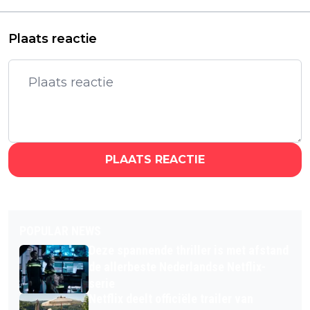
op Rotten Tomatoes
Rangers en meer!
Plaats reactie
PLAATS REACTIE
POPULAR NEWS
Deze spannende thriller is met afstand
de allerbeste Nederlandse Netflix-
serie
Netflix deelt officiële trailer van