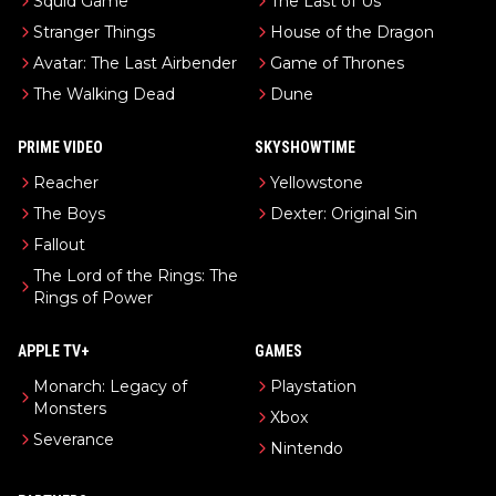
Squid Game
The Last of Us
Stranger Things
House of the Dragon
Avatar: The Last Airbender
Game of Thrones
The Walking Dead
Dune
PRIME VIDEO
SKYSHOWTIME
Reacher
Yellowstone
The Boys
Dexter: Original Sin
Fallout
The Lord of the Rings: The
Rings of Power
APPLE TV+
GAMES
Monarch: Legacy of
Playstation
Monsters
Xbox
Severance
Nintendo