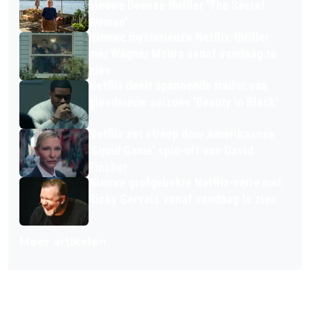
nieuwe Deense thriller 'The Secret
Woman'
Nieuwe mysterieuze Netflix-thriller
met Wagner Moura vanaf vandaag te
zien
Netflix deelt spannende trailer van
gloednieuw seizoen 'Beauty in Black'
Netflix zet streep door Amerikaanse
'Squid Game' spin-off van David
Fincher
Nieuwe grofgebekte Netflix-serie met
Ricky Gervais vanaf vandaag te zien
Meer artikelen