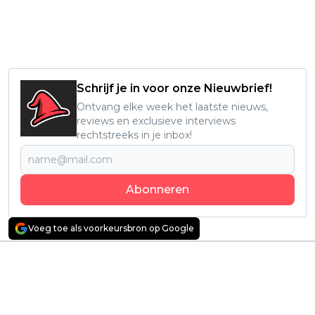
Schrijf je in voor onze Nieuwbrief!
Ontvang elke week het laatste nieuws,
reviews en exclusieve interviews
rechtstreeks in je inbox!
Abonneren
Voeg toe als voorkeursbron op Google
Vorig artikel
Volgend artikel
Nieuwe Star Wars-
Dit zijn de beste
serie 'Skeleton Crew'
games van de maand
scoort een
december: Marvel,
indrukwekkende 95%
Delta Force, Power