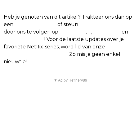
Netflix-films en -series
Heb je genoten van dit artikel? Trakteer ons dan op
een
(virtuele) koffie
of steun
The Nerd Shepherd
door ons te volgen op
Facebook
,
X
,
Instagram
en
Google Nieuws
! Voor de laatste updates over je
favoriete Netflix-series, word lid van onze
Alles over
Netflix Facebook-groep
.
Zo mis je geen enkel
nieuwtje!
▼ Ad by Refinery89