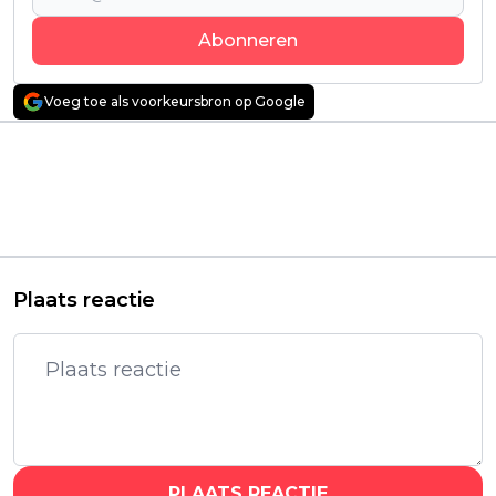
Abonneren
Voeg toe als voorkeursbron op Google
Vorig artikel
Volgend artikel
Ubisoft kondigt
Maker van nieuwe
volledig onverwacht
Netflix-hit 'Hostage'
gratis DLC aan voor
geeft een hoopvolle
'Assassin’s Creed
update over seizoen 2
Mirage'
Plaats reactie
PLAATS REACTIE