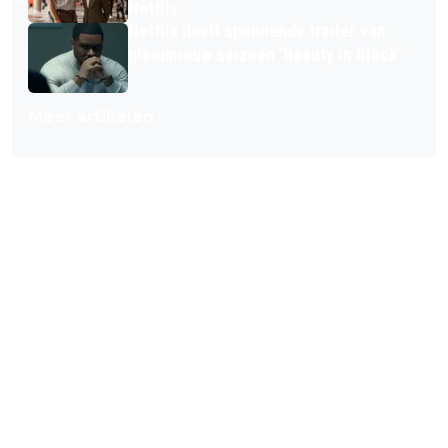
Netflix
Netflix deelt spannende trailer van
gloednieuw seizoen 'Beauty in Black'
Meer artikelen