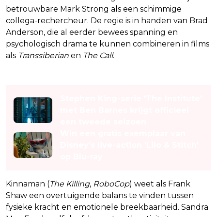
betrouwbare Mark Strong als een schimmige
collega-rechercheur. De regie is in handen van Brad
Anderson, die al eerder bewees spanning en
psychologisch drama te kunnen combineren in films
als
Transsiberian
en
The Call
.
Lees ook
Stephen King-serie 'The Institute'
met Ben Barnes krijgt officieel
een tweede seizoen
Win een gratis exemplaar van
Disney’s live-action 'Lilo & Stitch'
op Blu-ray
Kinnaman (
The Killing
,
RoboCop
) weet als Frank
Shaw een overtuigende balans te vinden tussen
fysieke kracht en emotionele breekbaarheid. Sandra