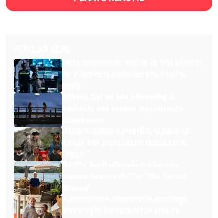
POPULAR NEWS
Deze spannende thriller is met afstand
de allerbeste Nederlandse Netflix-
serie
Kijkers zijn na één aflevering al
verkocht aan nieuwe mysterieuze
dramaserie
Volop vreugde bij Netflix-kijkers na
komst van historische dramaserie:
"Yess!"
Netflix deelt officiële trailer van
nieuwe Deense thriller 'The Secret
Woman'
Australische dramaserie met Hugo
Weaving is binnenkort te zien op