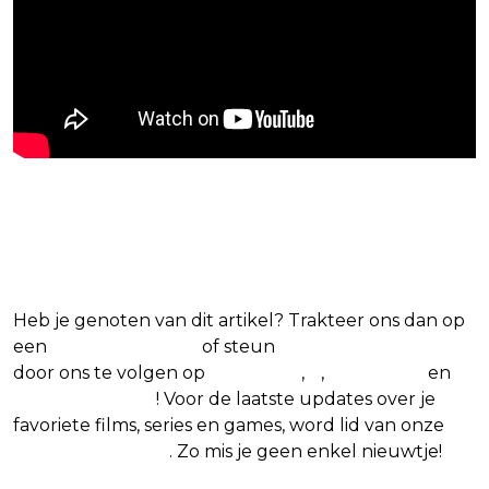
Blijf op de hoogte van jouw
favoriete films en series
Heb je genoten van dit artikel? Trakteer ons dan op
een
(virtuele) koffie
of steun
The Nerd Shepherd
door ons te volgen op
Facebook
,
X
,
Instagram
en
Google Nieuws
! Voor de laatste updates over je
favoriete films, series en games, word lid van onze
Facebook-groep
. Zo mis je geen enkel nieuwtje!