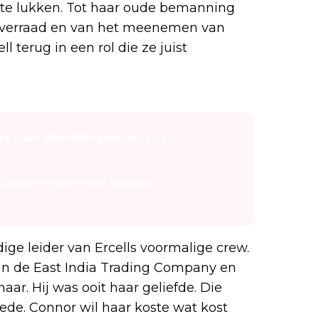
jk te lukken. Tot haar oude bemanning
n verraad en van het meenemen van
l terug in een rol die ze juist
met Sam Worthington en Lily
 Video-thriller met Sophie
ige leider van Ercells voormalige crew.
n de East India Trading Company en
ar. Hij was ooit haar geliefde. Die
ede. Connor wil haar koste wat kost