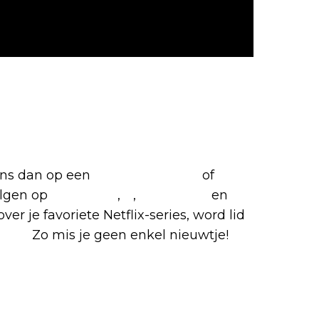
favoriete Netflix-films en
 ons dan op een
(virtuele) koffie
of
olgen op
Facebook
,
X
,
Instagram
en
ver je favoriete Netflix-series, word lid
roep.
Zo mis je geen enkel nieuwtje!