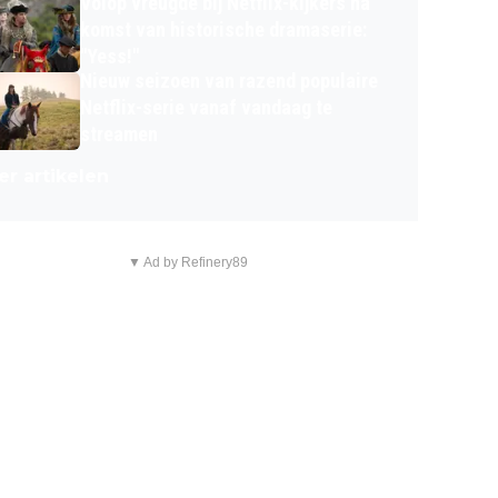
Volop vreugde bij Netflix-kijkers na
komst van historische dramaserie:
"Yess!"
Nieuw seizoen van razend populaire
Netflix-serie vanaf vandaag te
streamen
r artikelen
▼ Ad by Refinery89