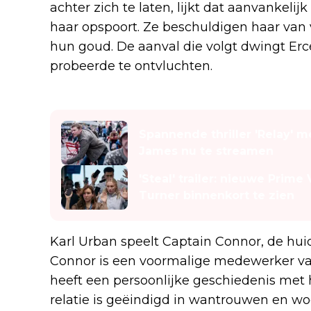
achter zich te laten, lijkt dat aanvankeli
haar opspoort. Ze beschuldigen haar va
hun goud. De aanval die volgt dwingt Ercel
probeerde te ontvluchten.
Lees ook
Spannende thriller 'Relay' 
James nu te streamen
'Steal' trailer: nieuwe Prime
Turner binnenkort te zien
Karl Urban speelt Captain Connor, de huid
Connor is een voormalige medewerker va
heeft een persoonlijke geschiedenis met ha
relatie is geëindigd in wantrouwen en wo