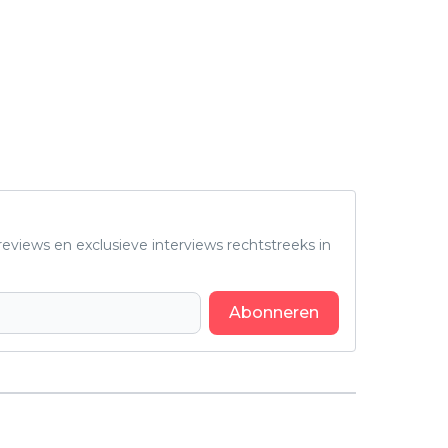
eviews en exclusieve interviews rechtstreeks in
Abonneren
Volgend artikel
Netflix-kijkers zijn maar wát blij