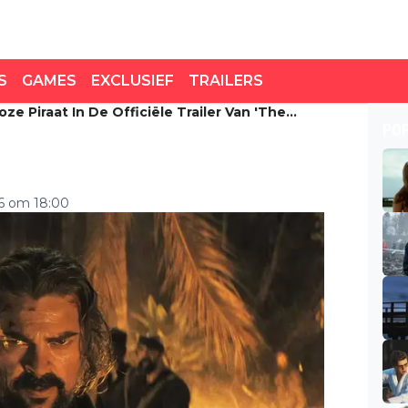
S
GAMES
EXCLUSIEF
TRAILERS
ze Piraat In De Officiële Trailer Van 'The
e piraat in de officiële
PO
26 om 18:00