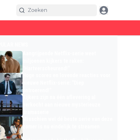
PULAR NEWS
Aangrijpende Netflix-serie weet
miljoenen kijkers te raken:
"Hartverscheurend!"
Hoge scores en lovende reacties voor
nieuwe Netflix-serie: "Diep
ontroerend!"
Kijkers zijn na één aflevering al
verkocht aan nieuwe mysterieuze
dramaserie
Misschien wel dé beste serie van deze
zomer is nu eindelijk te streamen