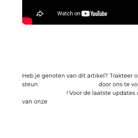
Blijf op de hoogte van jouw 
-series
Heb je genoten van dit artikel? Trakteer
steun
The Nerd Shepherd
door ons te v
Google Nieuws
! Voor de laatste updates o
van onze
Alles over Netflix Facebook-g