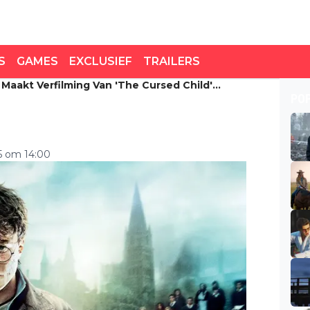
S
GAMES
EXCLUSIEF
TRAILERS
 Maakt Verfilming Van 'The Cursed Child'
 maakt verfilming van
PO
"
ijk: "ingewikkeld"
5 om 14:00