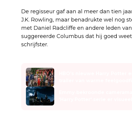
De regisseur gaf aan al meer dan tien j
J.K. Rowling, maar benadrukte wel nog 
met Daniel Radcliffe en andere leden van
suggereerde Columbus dat hij goed weet w
schrijfster.
Lees ook
HBO’s nieuwe Harry Potter en
trailer van warme feelgoodf
Emmy‑bekroonde cameraman
'Harry Potter'‑serie er visueel
Rowling en de controverse