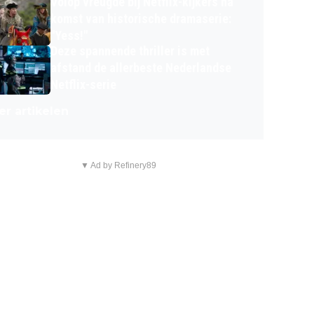
Volop vreugde bij Netflix-kijkers na
komst van historische dramaserie:
"Yess!"
Deze spannende thriller is met
afstand de allerbeste Nederlandse
Netflix-serie
r artikelen
▼ Ad by Refinery89