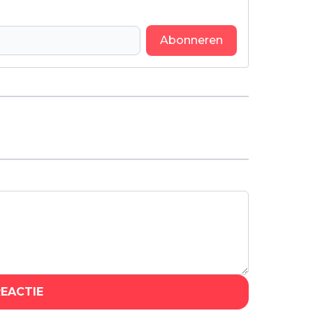
Abonneren
Volgend artikel
Deze duivelse Netflix-film uit
Spanje gaat je niet in de koude
kleren zitten: "goede film!"
REACTIE