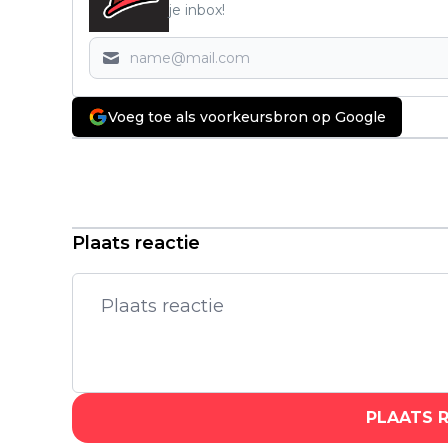
je inbox!
Voeg toe als voorkeursbron op Google
Vorig artikel
Makers van 'Outer Banks' trappen
september af met een
gloednieuwe serie op Prime Video
Plaats reactie
PLAATS 