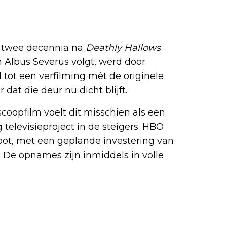
 Potter?
ch twee decennia na
Deathly Hallows
n Albus Severus volgt, werd door
tot een verfilming mét de originele
 dat die deur nu dicht blijft.
coopfilm voelt dit misschien als een
 televisieproject in de steigers. HBO
oot, met een geplande investering van
n. De opnames zijn inmiddels in volle
riete films en series