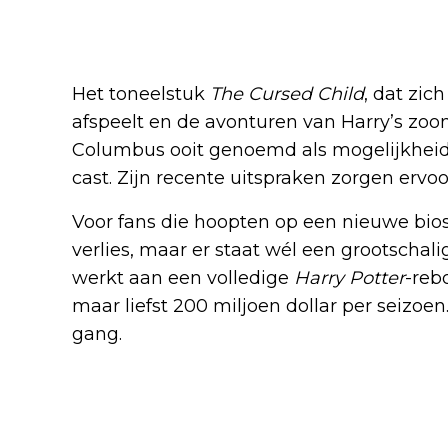
Wat betekent dit voor Harry
Het toneelstuk
The Cursed Child
, dat zi
afspeelt en de avonturen van Harry’s zoo
Columbus ooit genoemd als mogelijkheid 
cast. Zijn recente uitspraken zorgen ervoor
Voor fans die hoopten op een nieuwe bios
verlies, maar er staat wél een grootschalig
werkt aan een volledige
Harry Potter
-reb
maar liefst 200 miljoen dollar per seizoe
gang.
Blijf op de hoogte van jouw favo