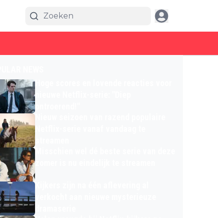
PULAR NEWS
Hoge scores en lovende reacties voor
nieuwe Netflix-serie: "Diep
ontroerend!"
Nieuw seizoen van razend populaire
Netflix-serie vanaf vandaag te
streamen
Misschien wel dé beste serie van deze
zomer is nu eindelijk te streamen
Kijkers zijn na één aflevering al
verkocht aan nieuwe mysterieuze
dramaserie