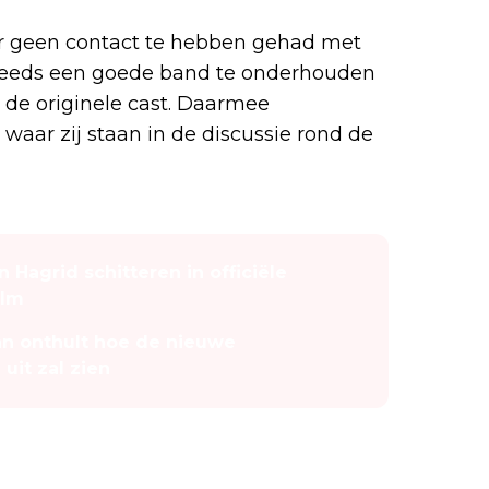
aar geen contact te hebben gehad met
steeds een goede band te onderhouden
 de originele cast. Daarmee
aar zij staan in de discussie rond de
 Hagrid schitteren in officiële
ilm
 onthult hoe de nieuwe
 uit zal zien