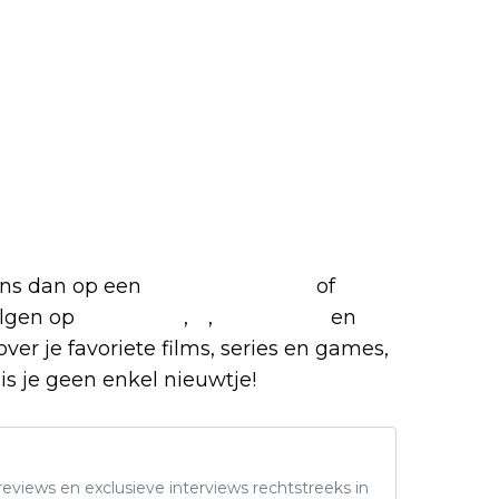
 ons dan op een
(virtuele) koffie
of
olgen op
Facebook
,
X
,
Instagram
en
over je favoriete films, series en games,
is je geen enkel nieuwtje!
eviews en exclusieve interviews rechtstreeks in