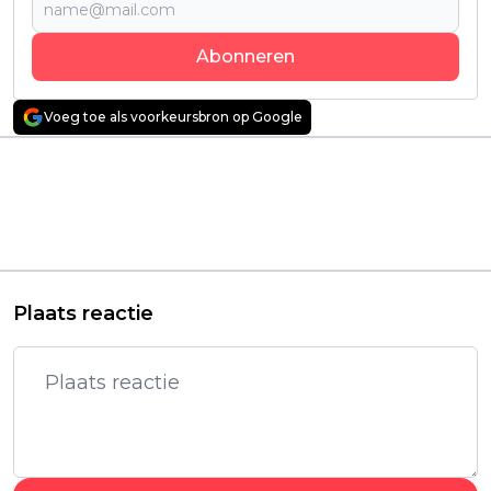
Abonneren
Voeg toe als voorkeursbron op Google
Vorig artikel
Volgend artikel
Vliegtuig vol
Alle seizoenen van
criminelen crasht in
misdaadserie met
Alaska: nieuwe serie
'Breaking Bad'-ster
'The Last Frontier'
Bryan Cranston nu te
binnenkort te zien
zien op Netflix
Plaats reactie