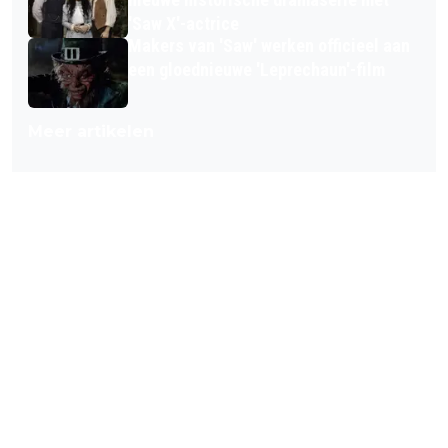
'Saw X'-actrice
Makers van 'Saw' werken officieel aan
een gloednieuwe 'Leprechaun'-film
Meer artikelen