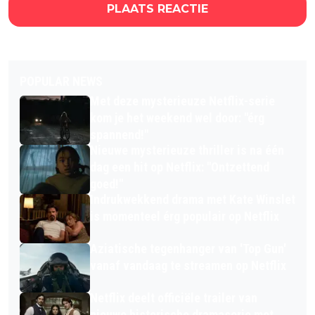
PLAATS REACTIE
POPULAR NEWS
Met deze mysterieuze Netflix-serie
kom je het weekend wel door: "érg
spannend!"
Nieuwe mysterieuze thriller is na één
dag een hit op Netflix: "Ontzettend
goed!"
Indrukwekkend drama met Kate Winslet
is momenteel érg populair op Netflix
Aziatische tegenhanger van 'Top Gun'
vanaf vandaag te streamen op Netflix
Netflix deelt officiële trailer van
nieuwe historische dramaserie met