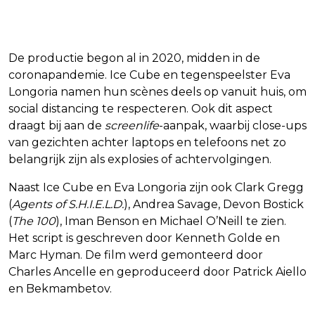
Gemaakt tijdens de pandemie
De productie begon al in 2020, midden in de
coronapandemie. Ice Cube en tegenspeelster Eva
Longoria namen hun scènes deels op vanuit huis, om
social distancing te respecteren. Ook dit aspect
draagt bij aan de
screenlife
-aanpak, waarbij close-ups
van gezichten achter laptops en telefoons net zo
belangrijk zijn als explosies of achtervolgingen.
Naast Ice Cube en Eva Longoria zijn ook Clark Gregg
(
Agents of S.H.I.E.L.D.
), Andrea Savage, Devon Bostick
(
The 100
), Iman Benson en Michael O’Neill te zien.
Het script is geschreven door Kenneth Golde en
Marc Hyman. De film werd gemonteerd door
Charles Ancelle en geproduceerd door Patrick Aiello
en Bekmambetov.