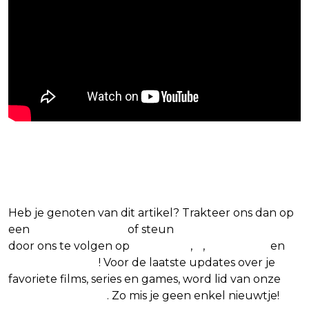
Blijf op de hoogte van jouw favoriete films
en series
Heb je genoten van dit artikel? Trakteer ons dan op
een
(virtuele) koffie
of steun
The Nerd Shepherd
door ons te volgen op
Facebook
,
X
,
Instagram
en
Google Nieuws
! Voor de laatste updates over je
favoriete films, series en games, word lid van onze
Facebook-groep
. Zo mis je geen enkel nieuwtje!