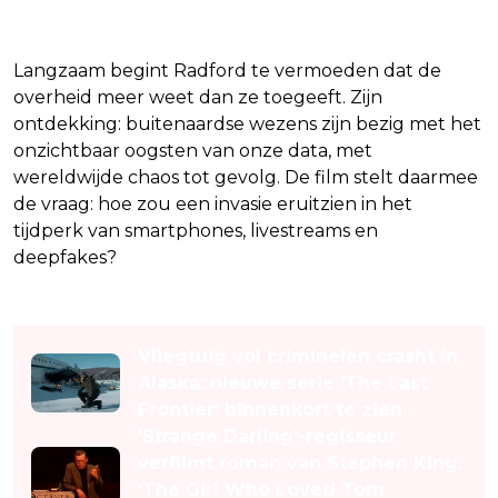
Langzaam begint Radford te vermoeden dat de
overheid meer weet dan ze toegeeft. Zijn
ontdekking: buitenaardse wezens zijn bezig met het
onzichtbaar oogsten van onze data, met
wereldwijde chaos tot gevolg. De film stelt daarmee
de vraag: hoe zou een invasie eruitzien in het
tijdperk van smartphones, livestreams en
deepfakes?
Lees ook
Vliegtuig vol criminelen crasht in
Alaska: nieuwe serie 'The Last
Frontier' binnenkort te zien
'Strange Darling'-regisseur
verfilmt roman van Stephen King:
'The Girl Who Loved Tom