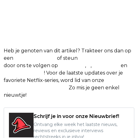
Blijf op de hoogte van jouw
favoriete Netflix-films en -
series
Heb je genoten van dit artikel? Trakteer ons dan op
een
(virtuele) koffie
of steun
The Nerd Shepherd
door ons te volgen op
Facebook
,
X
,
Instagram
en
Google Nieuws
! Voor de laatste updates over je
favoriete Netflix-series, word lid van onze
Alles over
Netflix Facebook-groep.
Zo mis je geen enkel
nieuwtje!
Schrijf je in voor onze Nieuwbrief!
Ontvang elke week het laatste nieuws,
reviews en exclusieve interviews
rechtstreeks in je inbox!