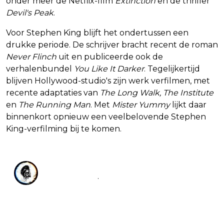
onder meer de Netflix-film
Extinction
en de thriller
Devil's Peak
.
Voor Stephen King blijft het ondertussen een
drukke periode. De schrijver bracht recent de roman
Never Flinch
uit en publiceerde ook de
verhalenbundel
You Like It Darker
. Tegelijkertijd
blijven Hollywood-studio's zijn werk verfilmen, met
recente adaptaties van
The Long Walk, The Institute
en
The Running Man
. Met
Mister Yummy
lijkt daar
binnenkort opnieuw een veelbelovende Stephen
King-verfilming bij te komen.
Bloody Disgusting
@
BDisgusting
·
Follow
Stephen King's MISTER YUMMY is 
getting a film adaptation from director 
Ben Young (Hounds of Love).
