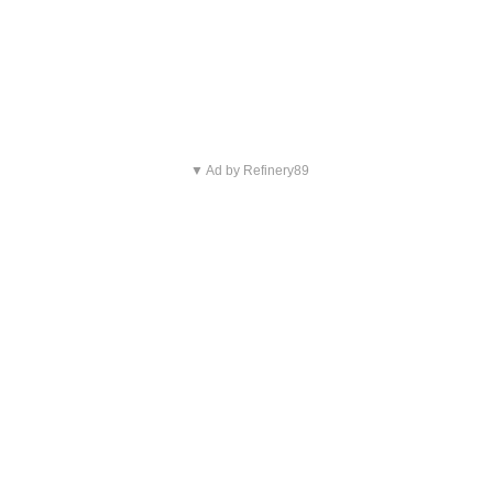
294
Reply
Copy link
Read 1 reply
▼ Ad by Refinery89