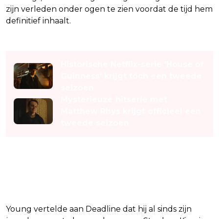
zijn verleden onder ogen te zien voordat de tijd hem
definitief inhaalt.
Lees ook
Historische Netflix-serie 'House of
Guinness' krijgt tóch een tweede
seizoen
Mysterieuze hitserie met
Matthew Rhys krijgt officieel een
tweede seizoen
Mix van horror en
menselijkheid
Young vertelde aan Deadline dat hij al sinds zijn