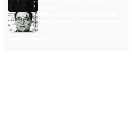
Dean Morgan vanaf vandaag te
streamen
Netflix duikt met nieuwe docu in één
van de grootste financiële schandalen
Meer artikelen