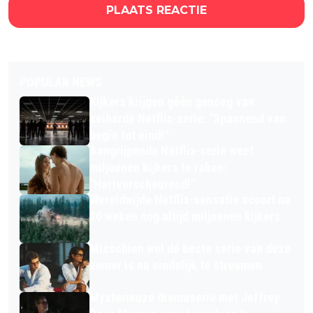
PLAATS REACTIE
POPULAR NEWS
Kijkers krijgen géén genoeg van
keiharde Netflix-serie: "Spannend van
begin tot eind!"
Aangrijpende Netflix-serie weet
miljoenen kijkers te raken:
"Hartverscheurend!"
Wereldwijde Netflix-sensatie scoort na
10 weken nog altijd miljoenen kijkers
Misschien wel dé beste serie van deze
zomer is nu eindelijk te streamen
Mysterieuze dramaserie met Jeffrey