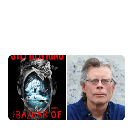
A resident of an assisted living facility 
begins experiencing disturbing visions 
after the death of a fellow resident.

The line between memory, regret & the 
supernatural blurs.
5:18 PM · Jun 11, 2026