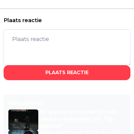
naar Netflix
herkansing op Netflix
Plaats reactie
PLAATS REACTIE
POPULAR NEWS
Met deze mysterieuze Netflix-serie
kom je het weekend wel door: "érg
spannend!"
Nieuwe mysterieuze thriller is na één