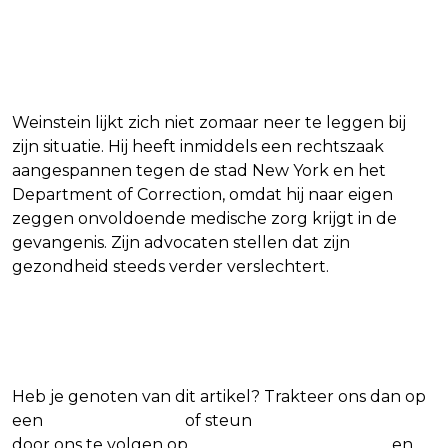
Weinstein lijkt zich niet zomaar neer te leggen bij
zijn situatie. Hij heeft inmiddels een rechtszaak
aangespannen tegen de stad New York en het
Department of Correction, omdat hij naar eigen
zeggen onvoldoende medische zorg krijgt in de
gevangenis. Zijn advocaten stellen dat zijn
gezondheid steeds verder verslechtert.
Blijf op de hoogte van jouw favoriete films
en series
Heb je genoten van dit artikel? Trakteer ons dan op
een
(virtuele) koffie
of steun
The Nerd Shepherd
door ons te volgen op
Facebook
,
X
,
Instagram
en