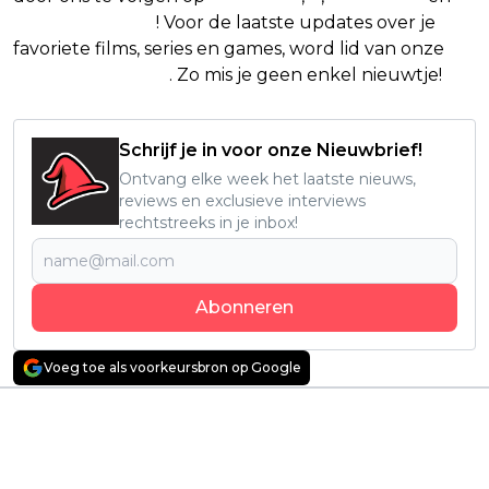
Google Nieuws
! Voor de laatste updates over je
favoriete films, series en games, word lid van onze
Facebook-groep
. Zo mis je geen enkel nieuwtje!
Schrijf je in voor onze Nieuwbrief!
Ontvang elke week het laatste nieuws,
reviews en exclusieve interviews
rechtstreeks in je inbox!
Abonneren
Voeg toe als voorkeursbron op Google
Vorig artikel
Volgend artikel
Nederlandse remake
Geflopte
van Italiaanse
avonturenfilm met
bioscoophit 'Perfetti
Jason Momoa krijgt
Sconosciuti' komt
binnenkort een