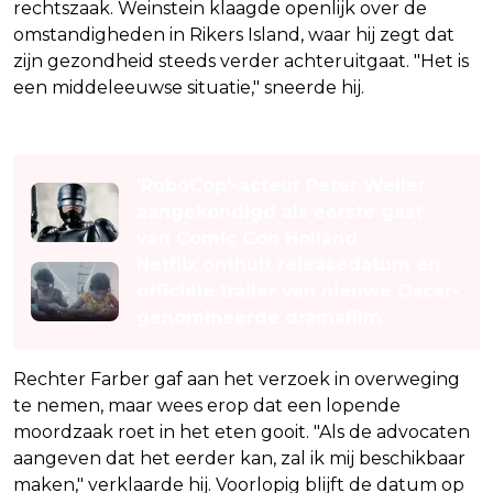
rechtszaak. Weinstein klaagde openlijk over de
omstandigheden in Rikers Island, waar hij zegt dat
zijn gezondheid steeds verder achteruitgaat. "Het is
een middeleeuwse situatie," sneerde hij.
Lees ook
'RoboCop'-acteur Peter Weller
aangekondigd als eerste gast
van Comic Con Holland
Netflix onthult releasedatum en
officiële trailer van nieuwe Oscar-
genomineerde dramafilm
Rechter Farber gaf aan het verzoek in overweging
te nemen, maar wees erop dat een lopende
moordzaak roet in het eten gooit. "Als de advocaten
aangeven dat het eerder kan, zal ik mij beschikbaar
maken," verklaarde hij. Voorlopig blijft de datum op