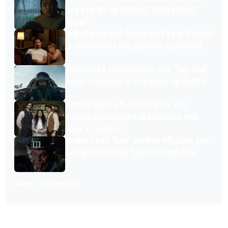
dag een hit op Netflix: "Ontzettend
goed!"
Indrukwekkend drama met Kate Winslet
is momenteel érg populair op Netflix
Aziatische tegenhanger van 'Top Gun'
vanaf vandaag te streamen op Netflix
Netflix deelt officiële trailer van
nieuwe historische dramaserie met
'Saw X'-actrice
Makers van 'Saw' werken officieel aan
een gloednieuwe 'Leprechaun'-film
Meer artikelen