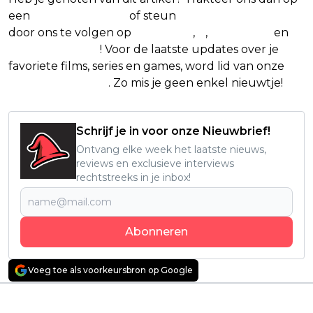
een
(virtuele) koffie
of steun
The Nerd Shepherd
door ons te volgen op
Facebook
,
X
,
Instagram
en
Google Nieuws
! Voor de laatste updates over je
favoriete films, series en games, word lid van onze
Facebook-groep
. Zo mis je geen enkel nieuwtje!
Schrijf je in voor onze Nieuwbrief!
Ontvang elke week het laatste nieuws,
reviews en exclusieve interviews
rechtstreeks in je inbox!
Abonneren
Voeg toe als voorkeursbron op Google
Vorig artikel
Volgend artikel
Spannend
Netflix duikt met