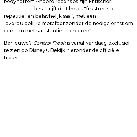
bodyhorror". Andere recensies zijn kritischer;
Josh at
the Movies
beschrijft de film als "frustrerend
repetitief en belachelijk saai", met een
"overduidelijke metafoor zonder de nodige ernst om
een film met substantie te creëren".
Benieuwd?
Control Freak
is vanaf vandaag exclusief
te zien op Disney+. Bekijk hieronder de officiële
trailer.