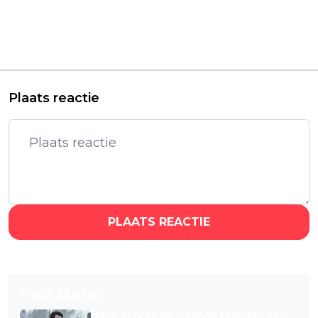
oorlogsdrama met
nieuwe serie in de
Jude Law en Ed Harris
schokkende
vanaf vandaag te zien
moordzaak van 'The
op Netflix
Long Island Serial
Killer'
Plaats reactie
PLAATS REACTIE
POPULAR NEWS
Hoge scores en lovende reacties voor