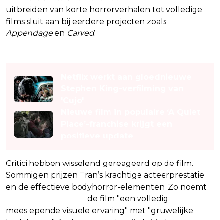
uitbreiden van korte horrorverhalen tot volledige
films sluit aan bij eerdere projecten zoals
Appendage
en
Carved
.
Lees ook
Netflix werkt aan gloednieuwe
Stephen King-verfilming van
'Cujo'
Nieuwe film in populaire ‘A Quiet
Place’-franchise krijgt een
positieve update
Critici hebben wisselend gereageerd op de film.
Sommigen prijzen Tran’s krachtige acteerprestatie
en de effectieve bodyhorror-elementen. Zo noemt
The Cosmic Circus
de film "een volledig
meeslepende visuele ervaring" met "gruwelijke