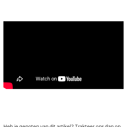
Blijf op de hoogte van jouw favoriete films
en series
Heb je genoten van dit artikel? Trakteer ons dan op