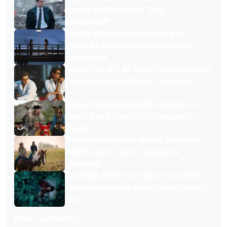
nieuwe Netflix-serie: "Diep
ontroerend!"
Kijkers zijn na één aflevering al
verkocht aan nieuwe mysterieuze
dramaserie
Misschien wel dé beste serie van deze
zomer is nu eindelijk te streamen
Volop vreugde bij Netflix-kijkers na
komst van historische dramaserie:
"Yess!"
Nieuw seizoen van razend populaire
Netflix-serie vanaf vandaag te
streamen
Gruwelijk dieet is de basis voor één
van de vreemdste horrorfilms van het
jaar
Meer artikelen