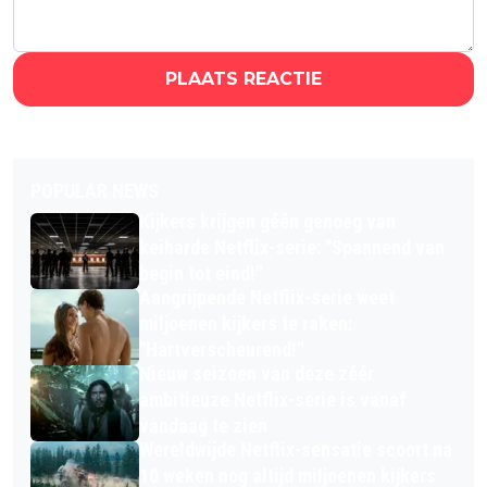
PLAATS REACTIE
POPULAR NEWS
Kijkers krijgen géén genoeg van
keiharde Netflix-serie: "Spannend van
begin tot eind!"
Aangrijpende Netflix-serie weet
miljoenen kijkers te raken:
"Hartverscheurend!"
Nieuw seizoen van deze zéér
ambitieuze Netflix-serie is vanaf
vandaag te zien
Wereldwijde Netflix-sensatie scoort na
10 weken nog altijd miljoenen kijkers