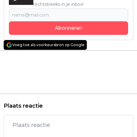
rechtstreeks in je inbox!
Abonneren
Voeg toe als voorkeursbron op Google
Vorig artikel
Volgend artikel
Nieuwe horrorfilm
Deze mysterieuze
'Keeper' maakt diepe
Netflix-serie houdt je
indruk op Del Toro,
het hele weekend
Kojima en Bong Joon
aan de buis
Ho
gekluisterd:
"aanrader!"
Plaats reactie