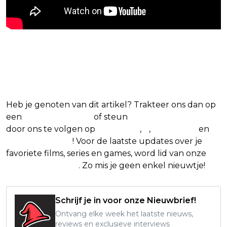
Blijf op de hoogte van jouw
favoriete films en series
Heb je genoten van dit artikel? Trakteer ons dan op
een
(virtuele) koffie
of steun
The Nerd Shepherd
door ons te volgen op
Facebook
,
X
,
Instagram
en
Google Nieuws
! Voor de laatste updates over je
favoriete films, series en games, word lid van onze
Facebook-groep
. Zo mis je geen enkel nieuwtje!
Schrijf je in voor onze Nieuwbrief!
Ontvang elke week het laatste nieuws,
reviews en exclusieve interviews