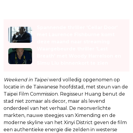
Lees ook
Spannende thriller 'Cellar Door'
met Laurence Fishburne komt
deze maand naar streaming
Waargebeurde thriller 'Last
Breath' met Woody Harrelson en
Simu Liu binnenkort te zien
Weekend in Taipei
werd volledig opgenomen op
locatie in de Taiwanese hoofdstad, met steun van de
Taipei Film Commission. Regisseur Huang benut de
stad niet zomaar als decor, maar als levend
onderdeel van het verhaal. De neonverlichte
markten, nauwe steegjes van Ximending en de
moderne skyline van het Xinyi District geven de film
een authentieke energie die zelden in westerse