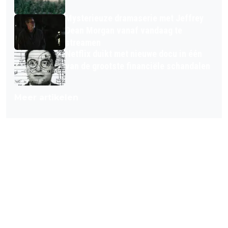
Mysterieuze dramaserie met Jeffrey
Dean Morgan vanaf vandaag te
streamen
Netflix duikt met nieuwe docu in één
van de grootste financiële schandalen
Meer artikelen