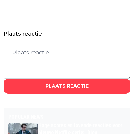
milieuboodschap af in
undercover als NFL-
Pixar-film 'Hoppers':
ster in de nieuwe
"Onze prioriteit is
komedieserie 'Chad
entertainment"
Powers'
Plaats reactie
PLAATS REACTIE
POPULAR NEWS
Hoge scores en lovende reacties voor
nieuwe Netflix-serie: "Diep