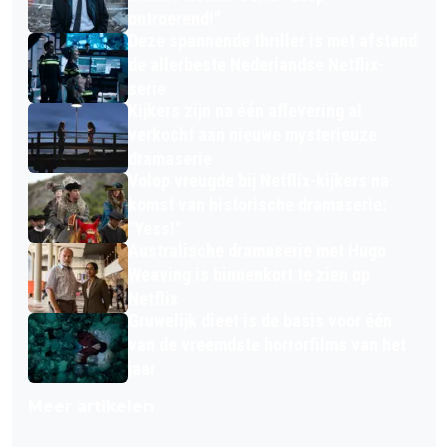
ontroerend!"
Deze spannende thriller is met afstand
de allerbeste Nederlandse Netflix-
serie
Kijkers zijn na één aflevering al
verkocht aan nieuwe mysterieuze
dramaserie
Volop vreugde bij Netflix-kijkers na
komst van historische dramaserie:
"Yess!"
Australische dramaserie met Hugo
Weaving is binnenkort te zien op
Netflix
Gruwelijk dieet is de basis voor één
van de vreemdste horrorfilms van het
jaar
Meer artikelen