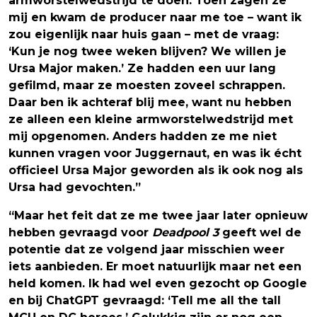
armworstelwedstrijd te doen. Toen zagen ze
mij en kwam de producer naar me toe – want ik
zou eigenlijk naar huis gaan – met de vraag:
‘Kun je nog twee weken blijven? We willen je
Ursa Major maken.’ Ze hadden een uur lang
gefilmd, maar ze moesten zoveel schrappen.
Daar ben ik achteraf blij mee, want nu hebben
ze alleen een kleine armworstelwedstrijd met
mij opgenomen. Anders hadden ze me niet
kunnen vragen voor Juggernaut, en was ik écht
officieel Ursa Major geworden als ik ook nog als
Ursa had gevochten.”
“Maar het feit dat ze me twee jaar later opnieuw
hebben gevraagd voor
Deadpool 3
geeft wel de
potentie dat ze volgend jaar misschien weer
iets aanbieden. Er moet natuurlijk maar net een
held komen. Ik had wel even gezocht op Google
en bij ChatGPT gevraagd: ‘Tell me all the tall