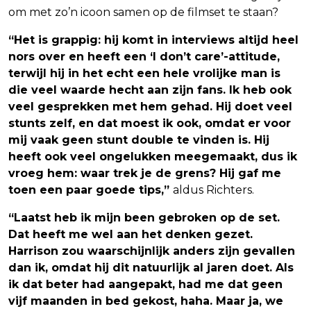
om met zo’n icoon samen op de filmset te staan?
“Het is grappig: hij komt in interviews altijd heel
nors over en heeft een ‘I don’t care’-attitude,
terwijl hij in het echt een hele vrolijke man is
die veel waarde hecht aan zijn fans. Ik heb ook
veel gesprekken met hem gehad. Hij doet veel
stunts zelf, en dat moest ik ook, omdat er voor
mij vaak geen stunt double te vinden is. Hij
heeft ook veel ongelukken meegemaakt, dus ik
vroeg hem: waar trek je de grens? Hij gaf me
toen een paar goede tips,”
aldus Richters.
“Laatst heb ik mijn been gebroken op de set.
Dat heeft me wel aan het denken gezet.
Harrison zou waarschijnlijk anders zijn gevallen
dan ik, omdat hij dit natuurlijk al jaren doet. Als
ik dat beter had aangepakt, had me dat geen
vijf maanden in bed gekost, haha. Maar ja, we