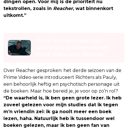
dingen open. Voor mij is de prioriteit nu
tekstrollen, zoals in
Reacher
, wat binnenkort
uitkomt.”
Lees ook
Olivier Richters maakt zijn
opwachting in nieuw seizoen
Prime Video-serie 'Reacher'
Over Reacher gesproken: het derde seizoen van de
Prime Video-serie introduceert Richters als Pauly,
een behoorlijk heftig en psychotisch personage uit
de boeken. Maar hoe bereid je, je voor op zo’n rol?
“De waarheid is, ik ben geen grote lezer. Ik heb
zoveel gelezen voor mijn studies dat ik tegen
m’n vriendin zei: ik ga nooit meer een boek
lezen, haha. Natuurlijk heb ik tussendoor wel
boeken gelezen, maar ik ben geen fan van