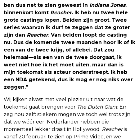
ben dus net te zien geweest in
Indiana Jones
,
binnenkort komt
Reacher
. Ik heb nu twee hele
grote castings lopen. Beiden zijn groot. Twee
series waarvan ik durf te zeggen dat ze groter
zijn dan
Reacher
. Van beiden loopt de casting
nu. Dus de komende twee maanden hoor ik of ik
een van de twee krijg, of allebei. Dat zou
helemaal—als een van de twee doorgaat, ik
weet niet hoe ik het moet uiten, maar dan is
mijn toekomst als acteur onderstreept. Ik heb
een NDA getekend, dus ik mag er nog niks over
zeggen.”
Wij kijken alvast met veel plezier uit naar wat de
toekomst gaat brengen voor
The Dutch Giant
. En
zeg nou zelf: stiekem mogen we toch wel trots zijn
dat we wéér een Nederlander hebben die
momenteel lekker draait in Hollywood.
Reacher
is
vanaf 20 februari te zien op Prime Video, en we