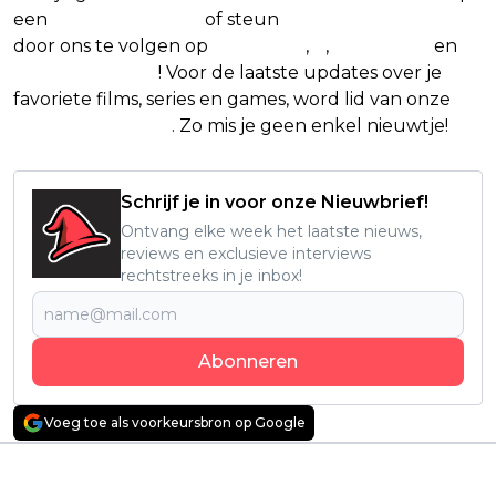
een
(virtuele) koffie
of steun
The Nerd Shepherd
door ons te volgen op
Facebook
,
X
,
Instagram
en
Google Nieuws
! Voor de laatste updates over je
favoriete films, series en games, word lid van onze
Facebook-groep
. Zo mis je geen enkel nieuwtje!
Schrijf je in voor onze Nieuwbrief!
Ontvang elke week het laatste nieuws,
reviews en exclusieve interviews
rechtstreeks in je inbox!
Abonneren
Voeg toe als voorkeursbron op Google
Vorig artikel
Volgend artikel
Disney zwakt
Glen Powell gaat