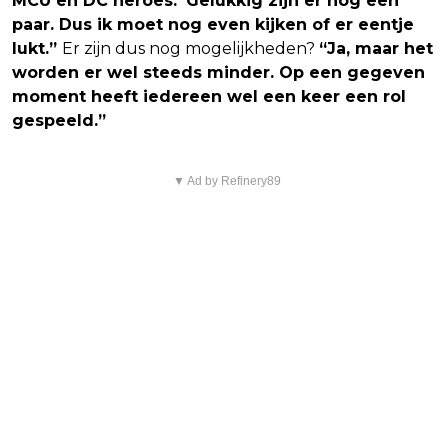
MCU en DC heroes.’ Gelukkig zijn er nog een
paar. Dus ik moet nog even kijken of er eentje
lukt.”
Er zijn dus nog mogelijkheden?
“Ja, maar het
worden er wel steeds minder. Op een gegeven
moment heeft iedereen wel een keer een rol
gespeeld.”
▼ Ad by Refinery89