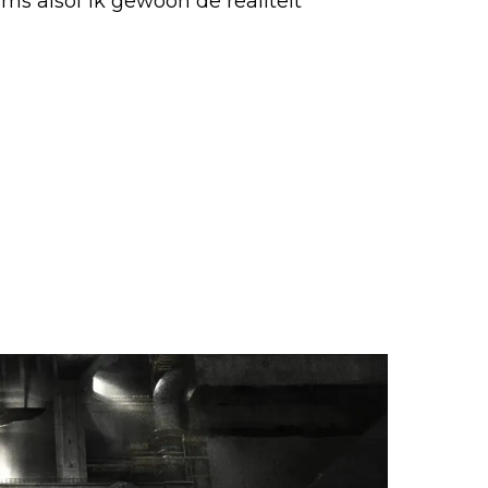
oms alsof ik gewoon de realiteit