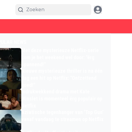
PULAR NEWS
Met deze mysterieuze Netflix-serie
kom je het weekend wel door: "érg
spannend!"
Nieuwe mysterieuze thriller is na één
dag een hit op Netflix: "Ontzettend
goed!"
Indrukwekkend drama met Kate
Winslet is momenteel érg populair op
Netflix
Aziatische tegenhanger van 'Top Gun'
vanaf vandaag te streamen op Netflix