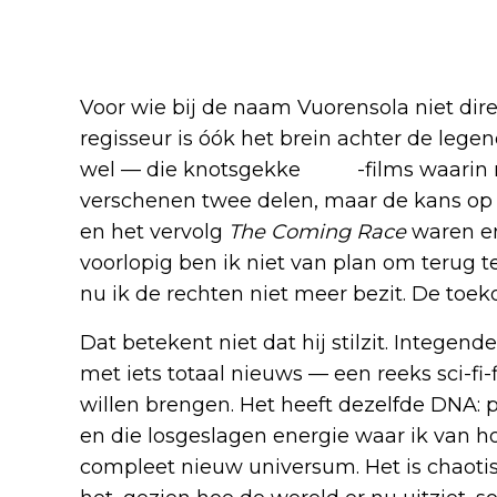
Iron Sky: Nazi’s op de maan
Voor wie bij de naam Vuorensola niet direc
regisseur is óók het brein achter de lege
wel — die knotsgekke
sci-fi
-films waarin 
verschenen twee delen, maar de kans op ee
en het vervolg
The Coming Race
waren en
voorlopig ben ik niet van plan om terug t
nu ik de rechten niet meer bezit. De toek
Dat betekent niet dat hij stilzit. Integen
met iets totaal nieuws — een reeks sci-fi-f
willen brengen. Het heeft dezelfde DNA: 
en die losgeslagen energie waar ik van h
compleet nieuw universum. Het is chaotisc