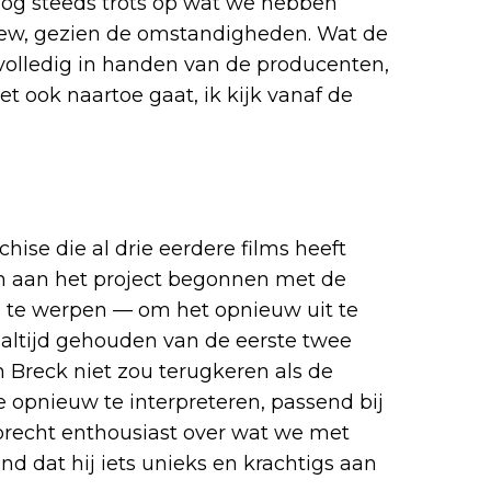
nog steeds trots op wat we hebben
rew, gezien de omstandigheden. Wat de
 volledig in handen van de producenten,
t ook naartoe gaat, ik kijk vanaf de
hise die al drie eerdere films heeft
ben aan het project begonnen met de
se te werpen — om het opnieuw uit te
 altijd gehouden van de eerste twee
n Breck niet zou terugkeren als de
 opnieuw te interpreteren, passend bij
precht enthousiast over wat we met
d dat hij iets unieks en krachtigs aan