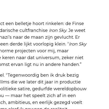
t een belletje hoort rinkelen: de Finse
ndarische cultfranchise
Iron Sky
. Je weet
nazi’s naar de maan zijn gevlucht. Er
n derde lijkt voorlopig klein. “
Iron Sky
orme projecten voor mij, maar
e keren naar dat universum, zeker niet
omst ervan ligt nu in andere handen.”
deel. “Tegenwoordig ben ik druk bezig
ilms die we later dit jaar in productie
politieke satire, gedurfde wereldopbouw
ou — maar het speelt zich af in een
h, ambitieus, en eerlijk gezegd voelt