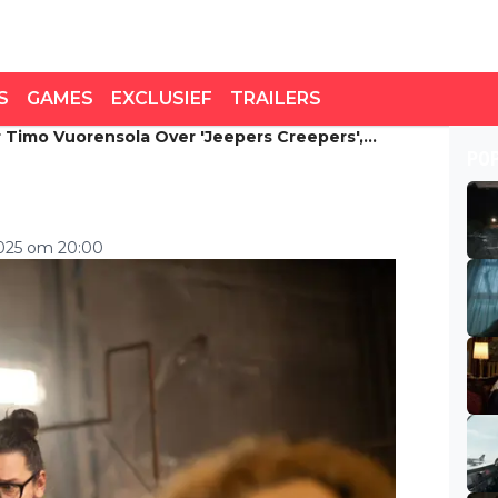
S
GAMES
EXCLUSIEF
TRAILERS
er Timo Vuorensola Over 'Jeepers Creepers',
er Timo Vuorensola over
PO
d' en 'The Scout'
2025 om 20:00