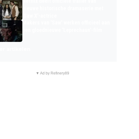
Netflix deelt officiële trailer van
nieuwe historische dramaserie met
'Saw X'-actrice
Makers van 'Saw' werken officieel aan
een gloednieuwe 'Leprechaun'-film
r artikelen
▼ Ad by Refinery89