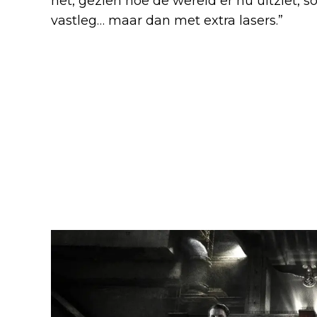
het, gezien hoe de wereld er nu uitziet, s
vastleg… maar dan met extra lasers.”