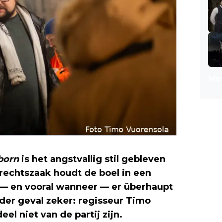
Mee
born
is het angstvallig stil gebleven
rechtszaak houdt de boel in een
f — en vooral wanneer — er überhaupt
eder geval zeker: regisseur Timo
el niet van de partij zijn.