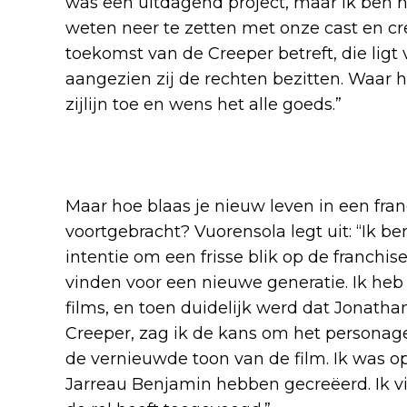
was een uitdagend project, maar ik ben 
weten neer te zetten met onze cast en c
toekomst van de Creeper betreft, die ligt
aangezien zij de rechten bezitten. Waar he
zijlijn toe en wens het alle goeds.”
Vuorensola’s visie
Maar hoe blaas je nieuw leven in een franc
voortgebracht? Vuorensola legt uit: “Ik 
intentie om een frisse blik op de franchi
vinden voor een nieuwe generatie. Ik heb
films, en toen duidelijk werd dat Jonatha
Creeper, zag ik de kans om het personage
de vernieuwde toon van de film. Ik was o
Jarreau Benjamin hebben gecreëerd. Ik vin