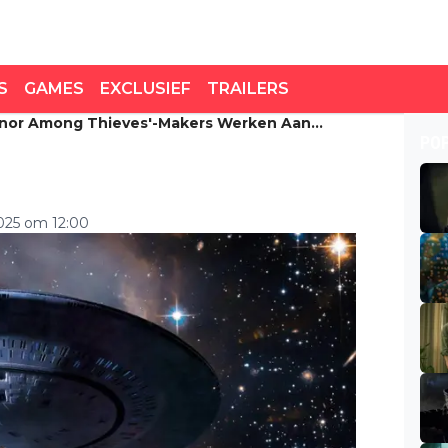
S
GAMES
EXCLUSIEF
TRAILERS
onor Among Thieves'-Makers Werken Aan
or Among Thieves'-
PO
'Star Trek'-film
025 om 12:00