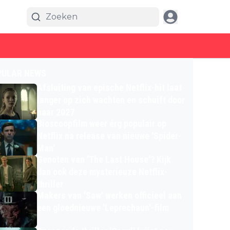
PULAR NEWS
Afsluiting van epische Netflix-hit laat
langer op zich wachten en schuift door
naar 2027
Bioscoopfilm weer érg populair op
Netflix na release van nieuwe 'Spider-
Man'
Genoten van 'The Last House'? Kijk
dan ook deze mysterieuze Netflix-
thriller
Makers van 'Saw' werken officieel aan
een gloednieuwe 'Leprechaun'-film