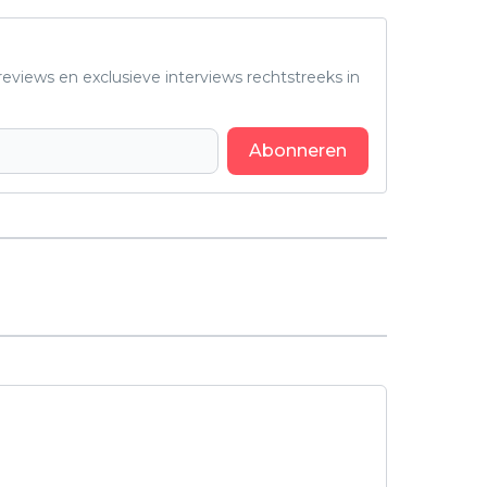
eviews en exclusieve interviews rechtstreeks in
Abonneren
Volgend artikel
Martin Freeman en Adam Brody
blazen kijkers omver met deze niet
te missen Netflix-serie