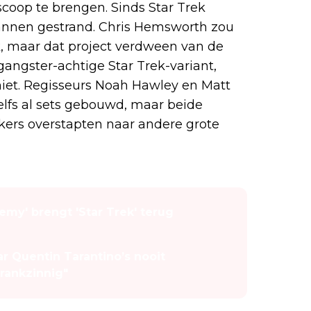
coop te brengen. Sinds Star Trek
lannen gestrand. Chris Hemsworth zou
k, maar dat project verdween van de
gangster-achtige Star Trek-variant,
niet. Regisseurs Noah Hawley en Matt
lfs al sets gebouwd, maar beide
kers overstapten naar andere grote
emy' brengt 'Star Trek' terug
r Quentin Tarantino’s nooit
Krankzinnig"