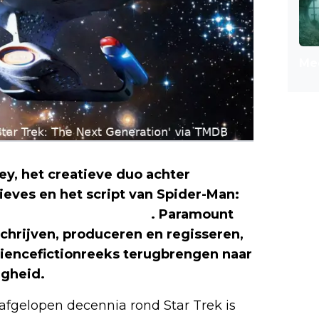
Mee
ey, het creatieve duo achter
ves en het script van Spider-Man:
 nieuwe Star Trek-film
. Paramount
chrijven, produceren en regisseren,
ciencefictionreeks terugbrengen naar
igheid.
 afgelopen decennia rond Star Trek is