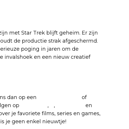
jn met Star Trek blijft geheim. Er zijn
oudt de productie strak afgeschermd.
 serieuze poging in jaren om de
se invalshoek en een nieuw creatief
favoriete films en series
 ons dan op een
(virtuele) koffie
of
olgen op
Facebook
,
X
,
Instagram
en
over je favoriete films, series en games,
is je geen enkel nieuwtje!