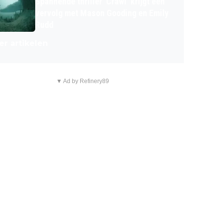
Spannende thriller 'Crawl' krijgt een
vervolg met Mason Gooding en Emily
Rudd
r artikelen
▼ Ad by Refinery89