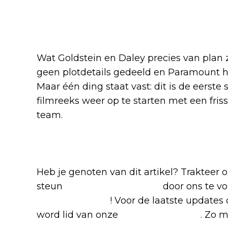
Wat Goldstein en Daley precies van plan zi
geen plotdetails gedeeld en Paramount h
Maar één ding staat vast: dit is de eerste
filmreeks weer op te starten met een fris
team.
Blijf op de hoogte van jouw 
Heb je genoten van dit artikel? Trakteer
steun
The Nerd Shepherd
door ons te v
Google Nieuws
! Voor de laatste updates 
word lid van onze
Facebook-groep
. Zo m