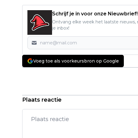
Schrijf je in voor onze Nieuwbrief!
Ontvang elke week het laatste nieuws, r
je inbox!
Voeg toe als voorkeursbron op Google
Vorig artikel
Nederlandse thrillerserie is na één
dag een dikke hit op Netflix:
"absoluut briljant!"
Plaats reactie