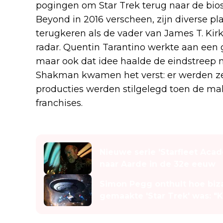
pogingen om Star Trek terug naar de bios
Beyond in 2016 verscheen, zijn diverse p
terugkeren als de vader van James T. Kir
radar. Quentin Tarantino werkte aan een 
maar ook dat idee haalde de eindstreep 
Shakman kwamen het verst: er werden ze
producties werden stilgelegd toen de ma
franchises.
Lees ook
Nieuwe serie 'Starfleet Acad
naar Aarde in de 32e eeuw
Simon Pegg onthult hoe biza
gemaakte 'Star Trek' was: "