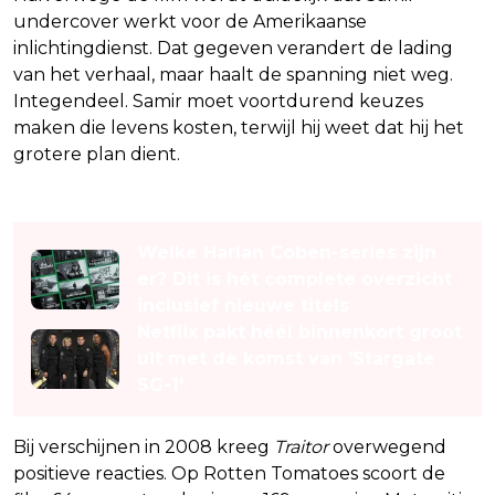
undercover werkt voor de Amerikaanse
inlichtingdienst. Dat gegeven verandert de lading
van het verhaal, maar haalt de spanning niet weg.
Integendeel. Samir moet voortdurend keuzes
maken die levens kosten, terwijl hij weet dat hij het
grotere plan dient.
Lees ook
Welke Harlan Coben-series zijn
er? Dit is hét complete overzicht
inclusief nieuwe titels
Netflix pakt héél binnenkort groot
uit met de komst van 'Stargate
SG-1'
Bij verschijnen in 2008 kreeg
Traitor
overwegend
positieve reacties. Op Rotten Tomatoes scoort de