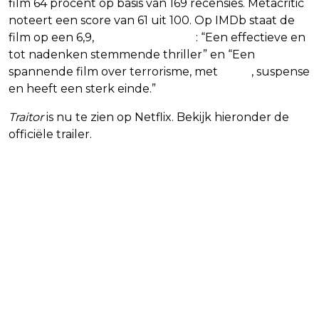
film 64 procent op basis van 169 recensies. Metacritic
noteert een score van 61 uit 100. Op IMDb staat de
film op een 6,9,
met reacties als
: “Een effectieve en
tot nadenken stemmende thriller” en “Een
spannende film over terrorisme, met
actie
, suspense
en heeft een sterk einde.”
Traitor
is nu te zien op Netflix. Bekijk hieronder de
officiële trailer.