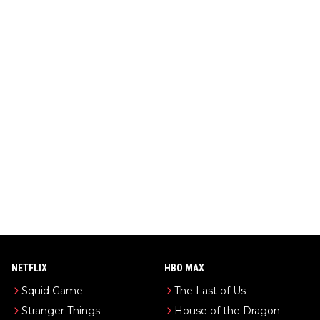
NETFLIX
HBO MAX
Squid Game
The Last of Us
Stranger Things
House of the Dragon