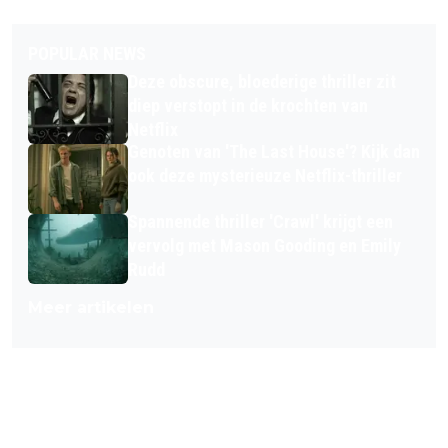
POPULAR NEWS
Deze obscure, bloederige thriller zit
diep verstopt in de krochten van
Netflix
Genoten van 'The Last House'? Kijk dan
ook deze mysterieuze Netflix-thriller
Spannende thriller 'Crawl' krijgt een
vervolg met Mason Gooding en Emily
Rudd
Meer artikelen