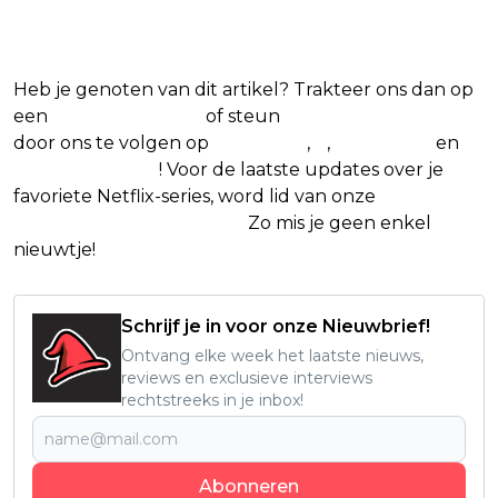
series
Heb je genoten van dit artikel? Trakteer ons dan op
een
(virtuele) koffie
of steun
The Nerd Shepherd
door ons te volgen op
Facebook
,
X
,
Instagram
en
Google Nieuws
! Voor de laatste updates over je
favoriete Netflix-series, word lid van onze
Alles over
Netflix Facebook-groep.
Zo mis je geen enkel
nieuwtje!
Schrijf je in voor onze Nieuwbrief!
Ontvang elke week het laatste nieuws,
reviews en exclusieve interviews
rechtstreeks in je inbox!
Abonneren