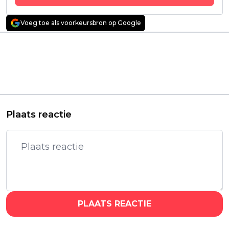
Voeg toe als voorkeursbron op Google
Vorig artikel
Volgend artikel
Netflix pakt héél
Iconische Wes
binnenkort groot uit
Anderson-film met
met de komst van
Ralph Fiennes komt
'Stargate SG-1'
binnenkort naar
Netflix
Plaats reactie
PLAATS REACTIE