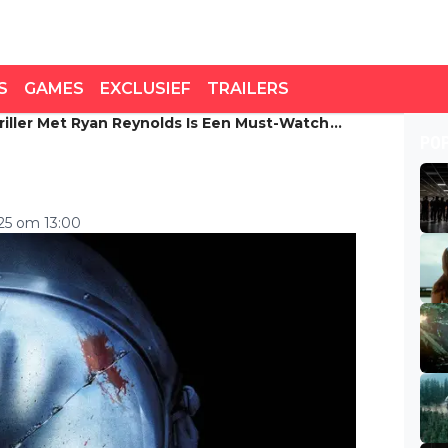
S
GAMES
EXCLUSIEF
TRAILERS
iller Met Ryan Reynolds Is Een Must-Watch
ler met Ryan Reynolds is
PO
025 om 13:00