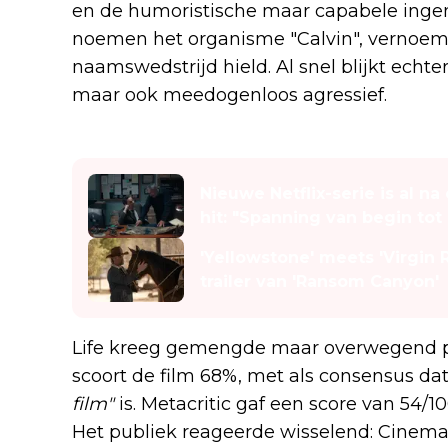
en de humoristische maar capabele inge
noemen het organisme "Calvin", vernoem
naamswedstrijd hield. Al snel blijkt echter 
maar ook meedogenloos agressief.
Lees ook
Nieuwe Netflix-serie is al n
hit: "Spanning van begin tot 
'Yellowstone' meets 'Virgin R
trailer van 'Ransom Canyon'
Life kreeg gemengde maar overwegend po
scoort de film 68%, met als consensus da
film"
is. Metacritic gaf een score van 54/1
Het publiek reageerde wisselend: CinemaS