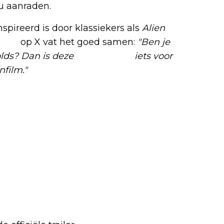
u aanraden.
nspireerd is door klassiekers als
Alien
ctie
op X vat het goed samen:
"Ben je
olds? Dan is deze
sci-fi
thriller
iets voor
nfilm."