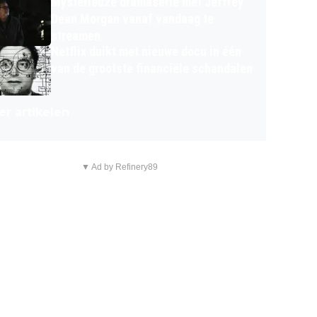
Mysterieuze dramaserie met Jeffrey
Dean Morgan vanaf vandaag te
streamen
Netflix duikt met nieuwe docu in één
van de grootste financiële schandalen
r artikelen
▼ Ad by Refinery89