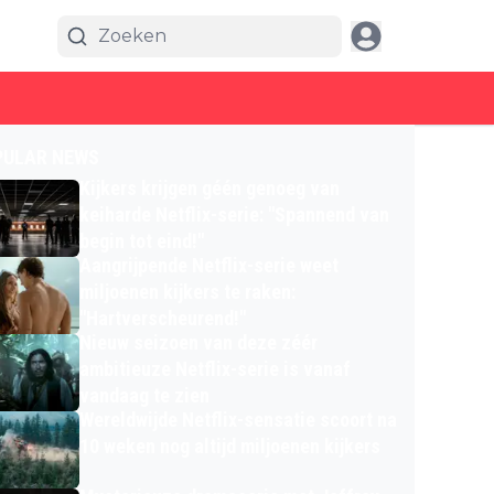
PULAR NEWS
Kijkers krijgen géén genoeg van
keiharde Netflix-serie: "Spannend van
begin tot eind!"
Aangrijpende Netflix-serie weet
miljoenen kijkers te raken:
"Hartverscheurend!"
Nieuw seizoen van deze zéér
ambitieuze Netflix-serie is vanaf
vandaag te zien
Wereldwijde Netflix-sensatie scoort na
10 weken nog altijd miljoenen kijkers