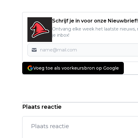
Schrijf je in voor onze Nieuwbrief!
Ontvang elke week het laatste nieuws, r
je inbox!
Voeg toe als voorkeursbron op Google
Vorig artikel
Misha Collins aangekondigd als
gast op Heroes Dutch Comic Con
Zomereditie
Plaats reactie