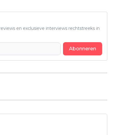
eviews en exclusieve interviews rechtstreeks in
Abonneren
Volgend artikel
'Adolescence'-ster Stephen Graham
hint naar een tweede seizoen van
Netflix-serie