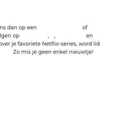
etflix-films en -series
 ons dan op een
(virtuele) koffie
of
olgen op
Facebook
,
X
,
Instagram
en
ver je favoriete Netflix-series, word lid
roep
.
Zo mis je geen enkel nieuwtje!