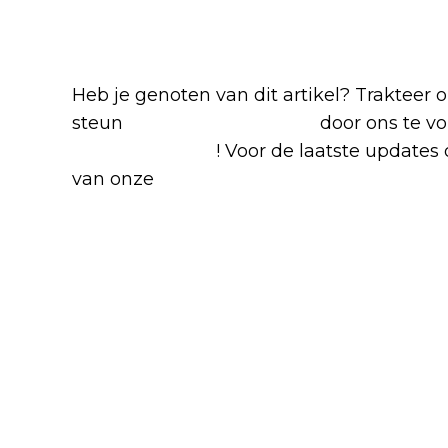
Blijf op de hoogte van jouw favoriete N
Heb je genoten van dit artikel? Trakteer
steun
The Nerd Shepherd
door ons te v
Google Nieuws
! Voor de laatste updates o
van onze
Alles over Netflix Facebook-g