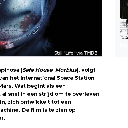
Mee
spinosa (
Safe House
,
Morbius
), volgt
n het International Space Station
Mars. Wat begint als een
al snel in een strijd om te overleven
, zich ontwikkelt tot een
hine. De film is te zien op
Netflix
r.