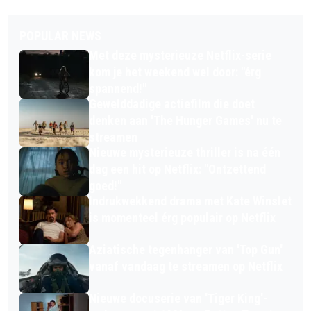
POPULAR NEWS
Met deze mysterieuze Netflix-serie
kom je het weekend wel door: "érg
spannend!"
Gewelddadige actiefilm die doet
denken aan 'The Hunger Games' nu te
streamen
Nieuwe mysterieuze thriller is na één
dag een hit op Netflix: "Ontzettend
goed!"
Indrukwekkend drama met Kate Winslet
is momenteel érg populair op Netflix
Aziatische tegenhanger van 'Top Gun'
vanaf vandaag te streamen op Netflix
Nieuwe docuserie van 'Tiger King'-