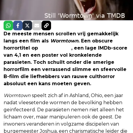
De meeste mensen scrollen vrij gemakkelijk
langs een film als
Wormtown
. Een obscure
horrortitel op
Prime Video
, een lage IMDb-score
van 4,1 en een poster vol kronkelende
parasieten. Toch schuilt onder die smerige
horrorfilm een verrassend slimme en sfeervolle
B-film die liefhebbers van rauwe culthorror
absoluut een kans moeten geven.
Wormtown
speelt zich af in Ashland, Ohio, een jaar
nadat vleesetende wormen de bevolking hebben
geïnfecteerd. De parasieten nemen niet alleen het
lichaam over, maar manipuleren ook de geest. De
inwoners veranderen in volgzame discipelen van
burgemeester Joshua, een charismatische leider die