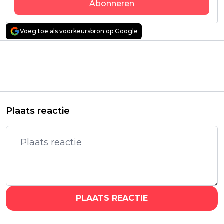
Abonneren
Voeg toe als voorkeursbron op Google
Vorig artikel
Volgend artikel
Bioscoopfilm met
Kleurrijke LEGO-film
Robert Pattinson is na
over Pharrell Williams
één dag al een dikke
vanaf vandaag te zien
hit op Netflix
op Netflix
Plaats reactie
PLAATS REACTIE