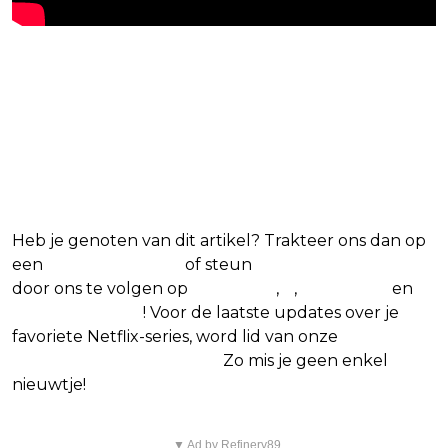
Blijf op de hoogte van jouw
favoriete Netflix-films en -
series
Heb je genoten van dit artikel? Trakteer ons dan op
een
(virtuele) koffie
of steun
The Nerd Shepherd
door ons te volgen op
Facebook
,
X
,
Instagram
en
Google Nieuws
! Voor de laatste updates over je
favoriete Netflix-series, word lid van onze
Alles over
Netflix Facebook-groep.
Zo mis je geen enkel
nieuwtje!
▼ Ad by Refinery89