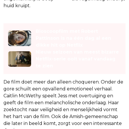
huid kruipt.
Lees ook
Bioscoopfilm met Robert
Pattinson is na één dag al een
dikke hit op Netflix
Nieuw seizoen van meest bizarre
Netflix-serie ooit vanaf vandaag
te zien
De film doet meer dan alleen choqueren. Onder de
gore schuilt een opvallend emotioneel verhaal.
Caitlin McWethy speelt Jess met overtuiging en
geeft de film een melancholische onderlaag. Haar
zoektocht naar veiligheid en menselijkheid vormt
het hart van de film. Ook de Amish-gemeenschap
die later in beeld komt, zorgt voor een interessante