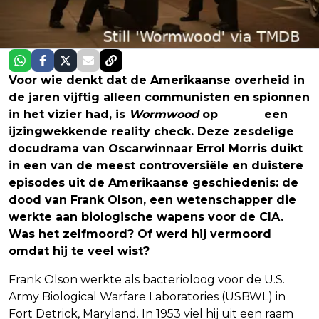
Voor wie denkt dat de Amerikaanse overheid in
de jaren vijftig alleen communisten en spionnen
in het vizier had, is
Wormwood
op
Netflix
een
ijzingwekkende reality check. Deze zesdelige
docudrama van Oscarwinnaar Errol Morris duikt
in een van de meest controversiële en duistere
episodes uit de Amerikaanse geschiedenis: de
dood van Frank Olson, een wetenschapper die
werkte aan biologische wapens voor de CIA.
Was het zelfmoord? Of werd hij vermoord
omdat hij te veel wist?
Frank Olson werkte als bacterioloog voor de U.S.
Army Biological Warfare Laboratories (USBWL) in
Fort Detrick, Maryland. In 1953 viel hij uit een raam