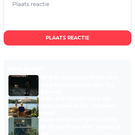
PLAATS REACTIE
POPULAR NEWS
Met deze mysterieuze Netflix-serie
kom je het weekend wel door: "érg
spannend!"
Netflix deelt officiële trailer van
nieuwe Deense thriller 'The Secret
Woman'
Nieuwe mysterieuze Netflix-thriller
met Wagner Moura vanaf vandaag te
zien