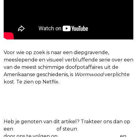
Voor wie op zoek is naar een diepgravende,
meeslepende en visueel verbluffende serie over een
van de meest schimmige doofpotaffaires uit de
Amerikaanse geschiedenis, is
Wormwood
verplichte
kost. Te zien op Netflix.
Blijf op de hoogte van jouw favoriete
Netflix-films en -series
Heb je genoten van dit artikel? Trakteer ons dan op
een
(virtuele) koffie
of steun
The Nerd Shepherd
door ons te volgen op
Facebook
,
X
,
Instagram
en