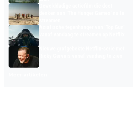
Gewelddadige actiefilm die doet
denken aan 'The Hunger Games' nu te
streamen
Aziatische tegenhanger van 'Top Gun'
vanaf vandaag te streamen op Netflix
Nieuwe grofgebekte Netflix-serie met
Ricky Gervais vanaf vandaag te zien
Meer artikelen