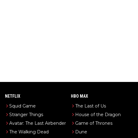
NETFLIX
HBO MAX
Squid Game
The Last of Us
Stranger Things
House of the Dragon
Avatar: The Last Airbender
Game of Thrones
The Walking Dead
Dune