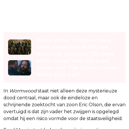
Lees ook
Studio achter 'Godzilla x Kong'
werkt samen met Netflix aan
reboot van iconische '70s serie
Netflix verrast fans met goed
nieuws over 'The Lincoln Lawyer':
"Beste serie ooit!"
In
Wormwood
staat niet alleen deze mysterieuze
dood centraal, maar ook de eindeloze en
schrijnende zoektocht van zoon Eric Olson, die ervan
overtuigd is dat zijn vader het zwijgen is opgelegd
omdat hij een risico vormde voor de staatsveiligheid.