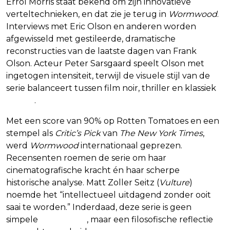
Errol Morris staat bekend om zijn innovatieve
verteltechnieken, en dat zie je terug in
Wormwood
.
Interviews met Eric Olson en anderen worden
afgewisseld met gestileerde, dramatische
reconstructies van de laatste dagen van Frank
Olson. Acteur Peter Sarsgaard speelt Olson met
ingetogen intensiteit, terwijl de visuele stijl van de
serie balanceert tussen film noir, thriller en klassiek
drama
.
Met een score van 90% op Rotten Tomatoes en een
stempel als
Critic’s Pick
van
The New York Times
,
werd
Wormwood
internationaal geprezen.
Recensenten roemen de serie om haar
cinematografische kracht én haar scherpe
historische analyse. Matt Zoller Seitz (
Vulture
)
noemde het “intellectueel uitdagend zonder ooit
saai te worden.” Inderdaad, deze serie is geen
simpele
true crime
, maar een filosofische reflectie