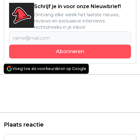
Schrijf je in voor onze Nieuwbrief!
Ontvang elke week het laatste nieuws,
reviews en exclusieve interviews
rechtstreeks in je inbox!
Abonneren
Voeg toe als voorkeursbron op Google
Vorig artikel
Volgend artikel
'Ruffy and the
Peter Dinklage is een
Riverside' verschijnt
smerige superheld in
op 26 juni: kleurrijk
de officiële trailer van
avontuur met
'The Toxic Avenger'
creatieve puzzels
Plaats reactie