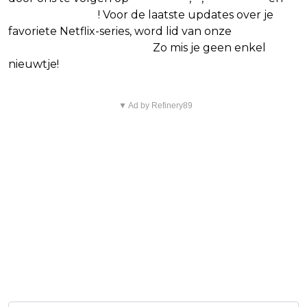
Google Nieuws
! Voor de laatste updates over je
favoriete Netflix-series, word lid van onze
Alles over
Netflix Facebook-groep
.
Zo mis je geen enkel
nieuwtje!
▼ Ad by Refinery89