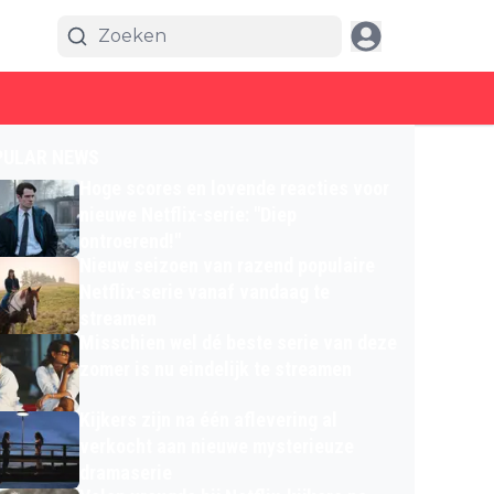
PULAR NEWS
Hoge scores en lovende reacties voor
nieuwe Netflix-serie: "Diep
ontroerend!"
Nieuw seizoen van razend populaire
Netflix-serie vanaf vandaag te
streamen
Misschien wel dé beste serie van deze
zomer is nu eindelijk te streamen
Kijkers zijn na één aflevering al
verkocht aan nieuwe mysterieuze
dramaserie