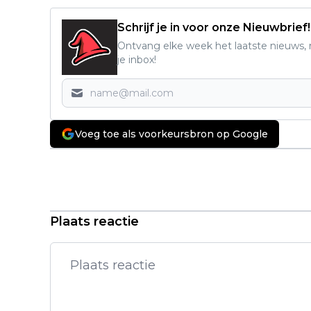
Schrijf je in voor onze Nieuwbrief!
Ontvang elke week het laatste nieuws, r
je inbox!
Voeg toe als voorkeursbron op Google
Vorig artikel
'Wednesday'-acteur Fred Armisen
bevestigt spin-off rond zijn
personage: "We zijn ermee bezig"
Plaats reactie