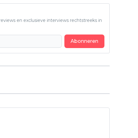
eviews en exclusieve interviews rechtstreeks in
Abonneren
Volgend artikel
Nieuwe grimmig misdaadserie is
na één dag een hit op Netflix: "Heel,
heel goed!"