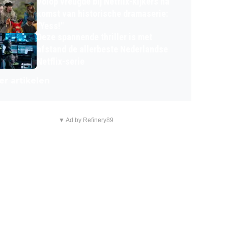
Volop vreugde bij Netflix-kijkers na
komst van historische dramaserie:
"Yess!"
Deze spannende thriller is met
afstand de allerbeste Nederlandse
Netflix-serie
r artikelen
▼ Ad by Refinery89