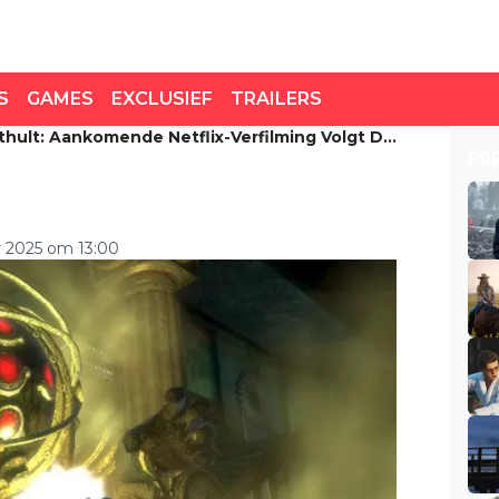
S
GAMES
EXCLUSIEF
TRAILERS
hult: Aankomende Netflix-Verfilming Volgt De
ult: aankomende Netflix-
PO
e game
 2025 om 13:00