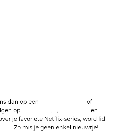
iete Netflix-films en -series
 ons dan op een
(virtuele) koffie
of
olgen op
Facebook
,
X
,
Instagram
en
ver je favoriete Netflix-series, word lid
roep.
Zo mis je geen enkel nieuwtje!