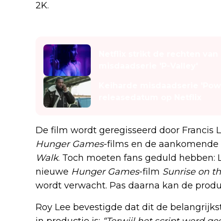
2K.
Lees ook
Netflix strikt de rechten v
misdaadserie 'P-Valley'
Keiharde misdaadserie 'Pow
releasedatum op Netflix
De film wordt geregisseerd door Francis
Hunger Games
-films en de aankomende 
Walk
. Toch moeten fans geduld hebben:
nieuwe
Hunger Games
-film
Sunrise on t
wordt verwacht. Pas daarna kan de prod
Roy Lee bevestigde dat dit de belangrijks
in productie is:
“Terwijl het script werd g