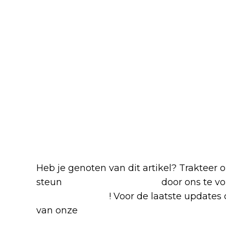
Blijf op de hoogte van jouw favor
Heb je genoten van dit artikel? Trakteer
steun
The Nerd Shepherd
door ons te v
Google Nieuws
! Voor de laatste updates o
van onze
Alles over Netflix Facebook-g