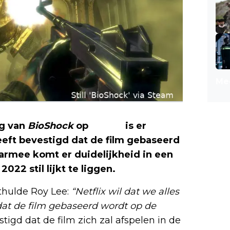
Mee
ng van
BioShock
op
Netflix
is er
eeft bevestigd dat de film gebaseerd
aarmee komt er duidelijkheid in een
022 stil lijkt te liggen.
hulde Roy Lee:
“Netflix wil dat we alles
at de film gebaseerd wordt op de
igd dat de film zich zal afspelen in de