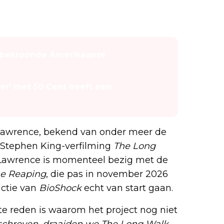
an bekroonde Amerikaanse
er' met 50 Cent heeft een
 Lawrence, bekend van onder meer de
Stephen King-verfilming
The Long
 Lawrence is momenteel bezig met de
he Reaping
, die pas in november 2026
uctie van
BioShock
echt van start gaan.
te reden is waarom het project nog niet
eschreven, draaiden we The Long Walk,