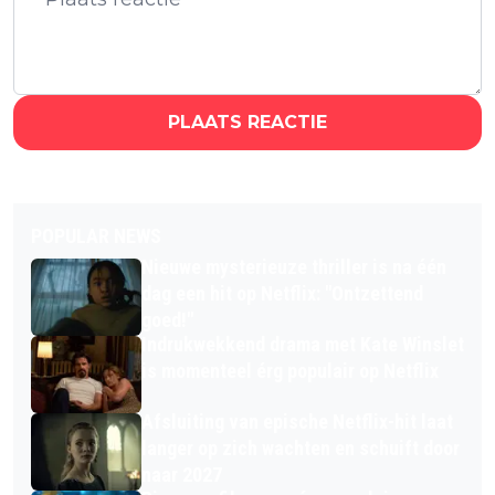
PLAATS REACTIE
POPULAR NEWS
Nieuwe mysterieuze thriller is na één
dag een hit op Netflix: "Ontzettend
goed!"
Indrukwekkend drama met Kate Winslet
is momenteel érg populair op Netflix
Afsluiting van epische Netflix-hit laat
langer op zich wachten en schuift door
naar 2027