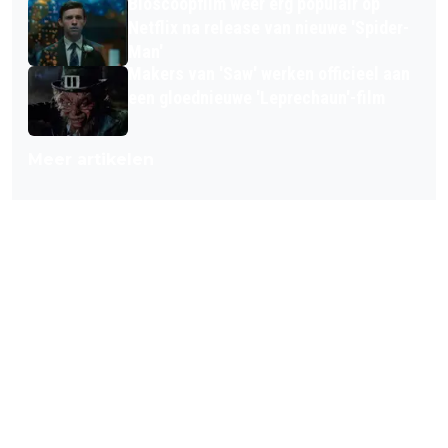
Bioscoopfilm weer érg populair op
Netflix na release van nieuwe 'Spider-
Man'
Makers van 'Saw' werken officieel aan
een gloednieuwe 'Leprechaun'-film
Meer artikelen