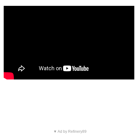
Blijf op de hoogte van jouw
favoriete films en series
▼ Ad by Refinery89