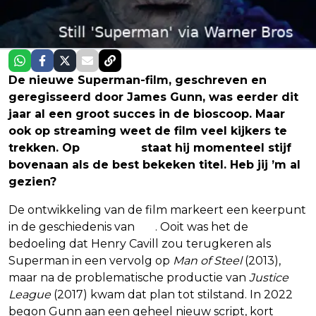
De nieuwe Superman-film, geschreven en
geregisseerd door James Gunn, was eerder dit
jaar al een groot succes in de bioscoop. Maar
ook op streaming weet de film veel kijkers te
trekken. Op
HBO Max
staat hij momenteel stijf
bovenaan als de best bekeken titel. Heb jij ’m al
gezien?
De ontwikkeling van de film markeert een keerpunt
in de geschiedenis van
DC
. Ooit was het de
bedoeling dat Henry Cavill zou terugkeren als
Superman in een vervolg op
Man of Steel
(2013),
maar na de problematische productie van
Justice
League
(2017) kwam dat plan tot stilstand. In 2022
begon Gunn aan een geheel nieuw script, kort