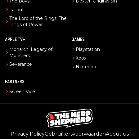
The Boys
Dexter: Original Sin
Fallout
The Lord of the Rings: The
Rings of Power
APPLE TV+
GAMES
Monarch: Legacy of
Playstation
Monsters
Xbox
Severance
Nintendo
PARTNERS
Screen Vice
Privacy Policy
Gebruikersvoorwaarden
About us