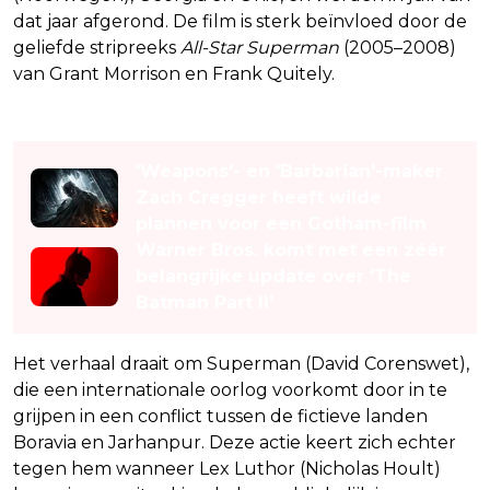
dat jaar afgerond. De film is sterk beïnvloed door de
geliefde stripreeks
All-Star Superman
(2005–2008)
van Grant Morrison en Frank Quitely.
Lees ook
'Weapons'- en 'Barbarian'-maker
Zach Cregger heeft wilde
plannen voor een Gotham-film
Warner Bros. komt met een zéér
belangrijke update over 'The
Batman Part II'
Het verhaal draait om Superman (David Corenswet),
die een internationale oorlog voorkomt door in te
grijpen in een conflict tussen de fictieve landen
Boravia en Jarhanpur. Deze actie keert zich echter
tegen hem wanneer Lex Luthor (Nicholas Hoult)