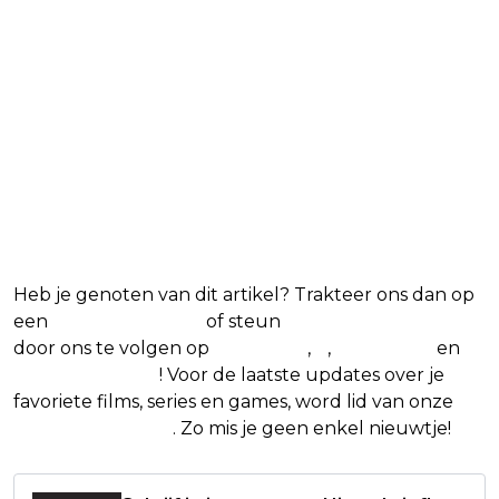
Heb je genoten van dit artikel? Trakteer ons dan op
een
(virtuele) koffie
of steun
The Nerd Shepherd
door ons te volgen op
Facebook
,
X
,
Instagram
en
Google Nieuws
! Voor de laatste updates over je
favoriete films, series en games, word lid van onze
Facebook-groep
. Zo mis je geen enkel nieuwtje!