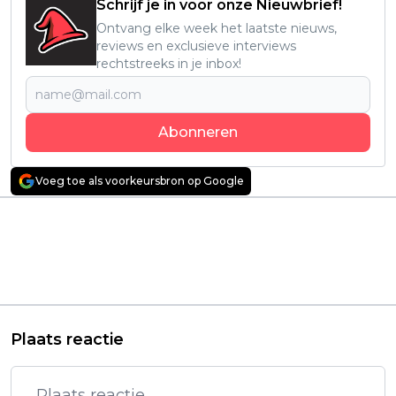
Schrijf je in voor onze Nieuwbrief!
Ontvang elke week het laatste nieuws,
reviews en exclusieve interviews
rechtstreeks in je inbox!
Abonneren
Voeg toe als voorkeursbron op Google
Vorig artikel
Volgend artikel
Muzikale dramaserie
Nieuwe keiharde
'Zoey’s Extraordinary
misdaadfilm met Mark
Playlist' vanaf
Wahlberg knalt vanaf
vandaag te zien op
vandaag de
Netflix
huiskamers binnen
Plaats reactie