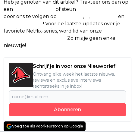
Heb je genoten van dit artikel? Trakteer ons dan op
een
(virtuele) koffie
of steun
The Nerd Shepherd
door ons te volgen op
Facebook
,
X
,
Instagram
en
Google Nieuws
! Voor de laatste updates over je
favoriete Netflix-series, word lid van onze
Alles over
Netflix Facebook-groep.
Zo mis je geen enkel
nieuwtje!
Schrijf je in voor onze Nieuwbrief!
Ontvang elke week het laatste nieuws,
reviews en exclusieve interviews
rechtstreeks in je inbox!
Abonneren
Voeg toe als voorkeursbron op Google
Vorig artikel
Volgend artikel