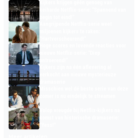
Kijkers krijgen géén genoeg van
keiharde Netflix-serie: "Spannend van
begin tot eind!"
Aangrijpende Netflix-serie weet
miljoenen kijkers te raken:
"Hartverscheurend!"
Hoge scores en lovende reacties voor
nieuwe Netflix-serie: "Diep
ontroerend!"
Kijkers zijn na één aflevering al
verkocht aan nieuwe mysterieuze
dramaserie
Misschien wel dé beste serie van deze
zomer is nu eindelijk te streamen
Volop vreugde bij Netflix-kijkers na
komst van historische dramaserie:
"Yess!"
Meer artikelen