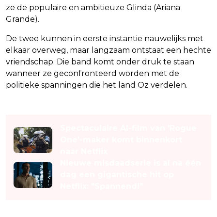
ze de populaire en ambitieuze Glinda (Ariana
Grande).
De twee kunnen in eerste instantie nauwelijks met
elkaar overweg, maar langzaam ontstaat een hechte
vriendschap. Die band komt onder druk te staan
wanneer ze geconfronteerd worden met de
politieke spanningen die het land Oz verdelen.
Lees ook
Spectaculaire AI-film van 'Rogue
One'-maker komt binnenkort
naar Netflix
Nieuwe misdaadserie is al na één
dag een gigantische hit op
Netflix: "Spannend!"