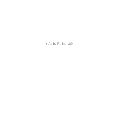
favoriete Netflix-films en -
series
▼ Ad by Refinery89