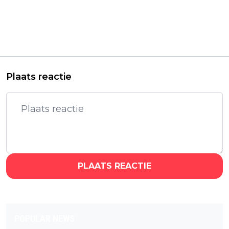
Universal werkt aan
'Sinners'-maker Ryan
vervolg op 'How the
Coogler sluit
Grinch Stole
meerjarige
Christmas', mét Jim
samenwerking met
Carrey?
Netflix
Plaats reactie
PLAATS REACTIE
POPULAR NEWS