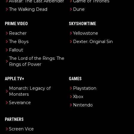
Avatar: The Last Airbender
Game of Thrones
The Walking Dead
Dune
PRIME VIDEO
SKYSHOWTIME
Reacher
Yellowstone
The Boys
Dexter: Original Sin
Fallout
The Lord of the Rings: The
Rings of Power
APPLE TV+
GAMES
Monarch: Legacy of
Playstation
Monsters
Xbox
Severance
Nintendo
PARTNERS
Screen Vice