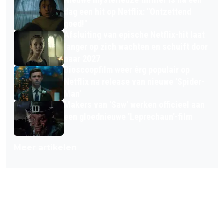
dag een hit op Netflix: "Ontzettend
goed!"
Afsluiting van epische Netflix-hit laat
langer op zich wachten en schuift door
naar 2027
Bioscoopfilm weer érg populair op
Netflix na release van nieuwe 'Spider-
Man'
Makers van 'Saw' werken officieel aan
een gloednieuwe 'Leprechaun'-film
Meer artikelen