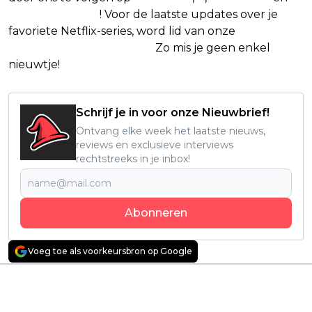
Google Nieuws
! Voor de laatste updates over je
favoriete Netflix-series, word lid van onze
Alles over
Netflix Facebook-groep.
Zo mis je geen enkel
nieuwtje!
Schrijf je in voor onze Nieuwbrief!
Ontvang elke week het laatste nieuws,
reviews en exclusieve interviews
rechtstreeks in je inbox!
Abonneren
Voeg toe als voorkeursbron op Google
Vorig artikel
Volgend artikel
Virale Youtube-film
BBC maakt live-
van ruim tien jaar oud
actionserie van deze