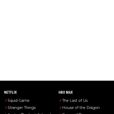
NETFLIX
HBO MAX
Squid Game
The Last of Us
Stranger Things
House of the Dragon