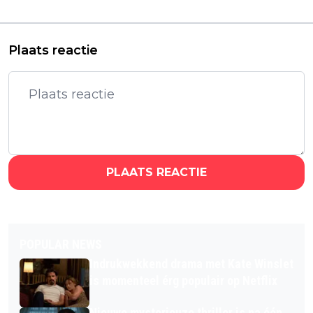
maakt de sprong naar
geliefde Studio Ghibli-
het witte doek
klassieker
Plaats reactie
PLAATS REACTIE
POPULAR NEWS
Indrukwekkend drama met Kate Winslet
is momenteel érg populair op Netflix
Nieuwe mysterieuze thriller is na één