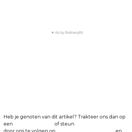
series
▼ Ad by Refinery89
Heb je genoten van dit artikel? Trakteer ons dan op
een
(virtuele) koffie
of steun
The Nerd Shepherd
door ons te volgen op
Facebook
,
X
,
Instagram
en