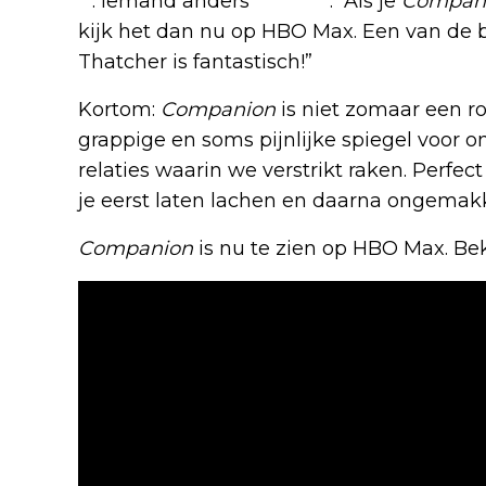
X
. Iemand anders
schrijft
: “Als je
Compan
kijk het dan nu op HBO Max. Een van de b
Thatcher is fantastisch!”
Kortom:
Companion
is niet zomaar een ro
grappige en soms pijnlijke spiegel voor 
relaties waarin we verstrikt raken. Perfec
je eerst laten lachen en daarna ongemakk
Companion
is nu te zien op HBO Max. Beki