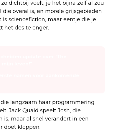
o dichtbij voelt, je het bijna zelf al zou
die overal is, en morele grijsgebieden
 is sciencefiction, maar eentje die je
 het des te enger.
scheiden update over 'The
 mijn leven!"
 eerste namen voor aankomende
ris die langzaam haar programmering
lt. Jack Quaid speelt Josh, die
is, maar al snel verandert in een
er doet kloppen.