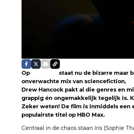
Op
HBO Max
staat nu de bizarre maar br
onverwachte mix van sciencefiction,
ho
Drew Hancock pakt al die genres en mix
grappig én ongemakkelijk tegelijk is. Kli
Zeker weten! De film is inmiddels een
populairste titel op HBO Max.
Centraal in de chaos staan Iris (Sophie T