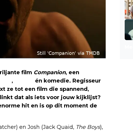
Mee
iljante film
Companion
, een
rror
,
thriller
én komedie. Regisseur
t ze tot een film die spannend,
nkt dat als iets voor jouw kijklijst?
 enorme hit en is op dit moment de
hatcher) en Josh (Jack Quaid,
The Boys
),