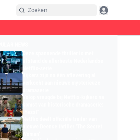
PULAR NEWS
Deze spannende thriller is met
afstand de allerbeste Nederlandse
Netflix-serie
Kijkers zijn na één aflevering al
verkocht aan nieuwe mysterieuze
dramaserie
Volop vreugde bij Netflix-kijkers na
komst van historische dramaserie:
"Yess!"
Netflix deelt officiële trailer van
nieuwe Deense thriller 'The Secret
Woman'