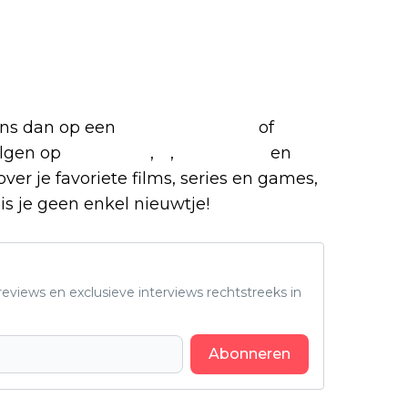
films en series
 ons dan op een
(virtuele) koffie
of
olgen op
Facebook
,
X
,
Instagram
en
over je favoriete films, series en games,
is je geen enkel nieuwtje!
eviews en exclusieve interviews rechtstreeks in
Abonneren