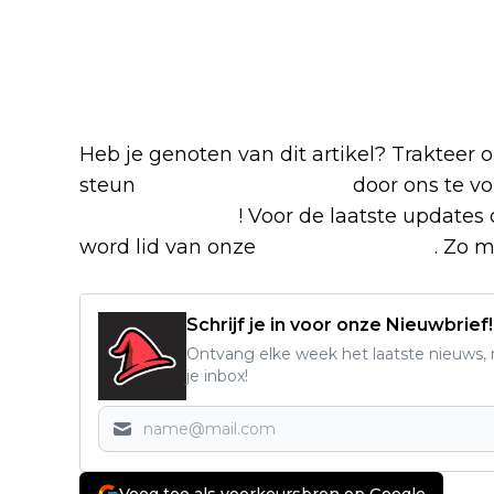
Blijf op de hoogte van jouw favoriete 
Heb je genoten van dit artikel? Trakteer
steun
The Nerd Shepherd
door ons te v
Google Nieuws
! Voor de laatste updates 
word lid van onze
Facebook-groep
. Zo m
Schrijf je in voor onze Nieuwbrief!
Ontvang elke week het laatste nieuws, r
je inbox!
Voeg toe als voorkeursbron op Google