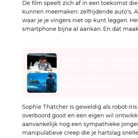
De film speelt zich af in een toekomst die z
kunnen meemaken: zelfrijdende auto's, AI 
waar je je vingers niet op kunt leggen. Het
smartphone bijna al aankan. En dat maakt
Lees ook
George R.R. Martin geeft be
Winds of Winter': "Vloek van
Officieel: HBO Max onthult
'Harry Potter'-serie
Sophie Thatcher is geweldig als robot-I
overboord gooit en een eigen wil ontwikke
aanvankelijk nog een sympathieke jongen 
manipulatieve creep die je hartslag snell