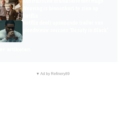
Australische dramaserie met Hugo
Weaving is binnenkort te zien op
Netflix
Netflix deelt spannende trailer van
gloednieuw seizoen 'Beauty in Black'
r artikelen
▼ Ad by Refinery89