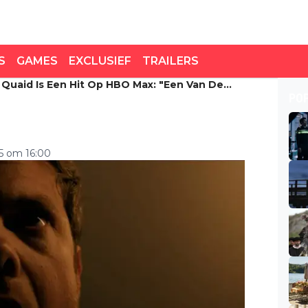
S
GAMES
EXCLUSIEF
TRAILERS
k Quaid Is Een Hit Op HBO Max: "Een Van De
 Quaid is een hit op HBO
PO
"
ms van het jaar!"
25 om 16:00