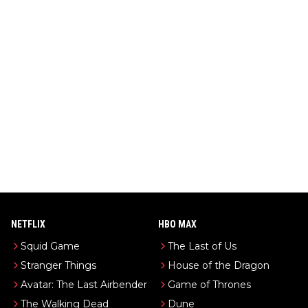
NETFLIX
HBO MAX
Squid Game
The Last of Us
Stranger Things
House of the Dragon
Avatar: The Last Airbender
Game of Thrones
The Walking Dead
Dune