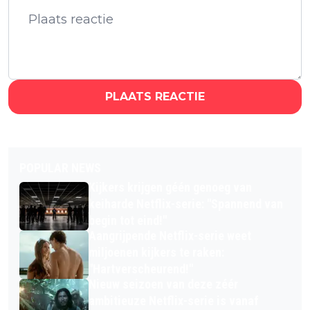
PLAATS REACTIE
POPULAR NEWS
Kijkers krijgen géén genoeg van
keiharde Netflix-serie: "Spannend van
begin tot eind!"
Aangrijpende Netflix-serie weet
miljoenen kijkers te raken:
"Hartverscheurend!"
Nieuw seizoen van deze zéér
ambitieuze Netflix-serie is vanaf