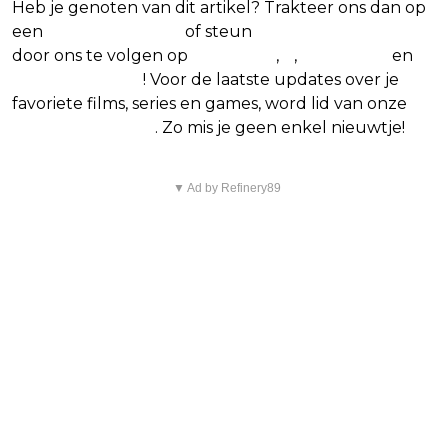
Heb je genoten van dit artikel? Trakteer ons dan op
een
(virtuele) koffie
of steun
The Nerd Shepherd
door ons te volgen op
Facebook
,
X
,
Instagram
en
Google Nieuws
! Voor de laatste updates over je
favoriete films, series en games, word lid van onze
Facebook-groep
. Zo mis je geen enkel nieuwtje!
▼ Ad by Refinery89