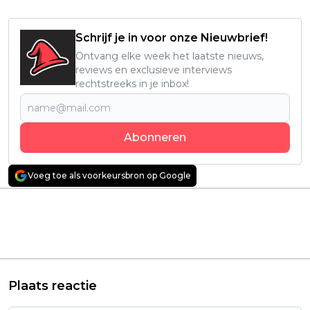
Schrijf je in voor onze Nieuwbrief!
Ontvang elke week het laatste nieuws,
reviews en exclusieve interviews
rechtstreeks in je inbox!
Abonneren
Voeg toe als voorkeursbron op Google
Vorig artikel
Volgend artikel
Ricky Gervais keert
Deze mysterieuze
binnenkort terug op
dramaserie is met een
Netflix met nieuwe
dikke 8,6 op IMDb dé
special 'Mortality'
hit van dit moment
Plaats reactie