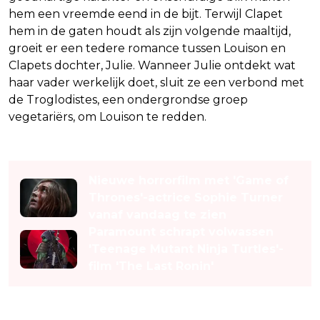
hem een vreemde eend in de bijt. Terwijl Clapet
hem in de gaten houdt als zijn volgende maaltijd,
groeit er een tedere romance tussen Louison en
Clapets dochter, Julie. Wanneer Julie ontdekt wat
haar vader werkelijk doet, sluit ze een verbond met
de Troglodistes, een ondergrondse groep
vegetariërs, om Louison te redden.
Lees ook
Nieuwe horrorfilm met 'Game of
Thrones'-actrice Sophie Turner
vanaf vandaag te zien
Paramount schrapt volwassen
'Teenage Mutant Ninja Turtles'-
film 'The Last Ronin'
Surrealisme met schroeven en