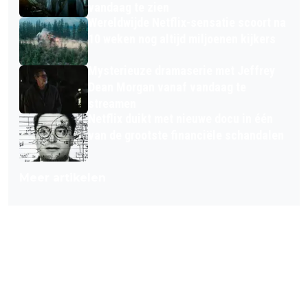
vandaag te zien
Wereldwijde Netflix-sensatie scoort na
10 weken nog altijd miljoenen kijkers
Mysterieuze dramaserie met Jeffrey
Dean Morgan vanaf vandaag te
streamen
Netflix duikt met nieuwe docu in één
van de grootste financiële schandalen
Meer artikelen