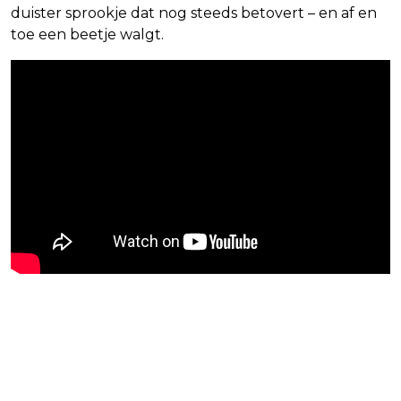
duister sprookje dat nog steeds betovert – en af en
toe een beetje walgt.
Blijf op de hoogte van jouw
favoriete films en series