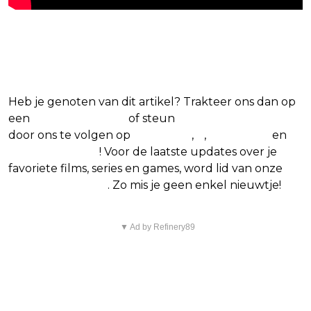
Blijf op de hoogte van jouw favoriete films
en series
Heb je genoten van dit artikel? Trakteer ons dan op
een
(virtuele) koffie
of steun
The Nerd Shepherd
door ons te volgen op
Facebook
,
X
,
Instagram
en
Google Nieuws
! Voor de laatste updates over je
favoriete films, series en games, word lid van onze
Facebook-groep
. Zo mis je geen enkel nieuwtje!
▼ Ad by Refinery89