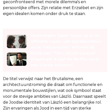
geconfronteerd met morele dilemma's en
persoonlijke offers. Zijn relatie met Erzsébet en zijn
eigen idealen komen onder druk te staan.
Lees ook
Spanningen lopen hoog op in de
officiele trailer van SkyShowtime-
serie 'Yellowstone' seizoen 5B
Einde van 'The Lincoln Lawyer'
uitgelegd: Krijgt de Netflix-serie
een vierde seizoen?
De titel verwijst naar het Brutalisme, een
architectuurstroming die draait om functionele en
monumentale bouwstijlen, wat ook symbool staat
voor de stevige ambities van László. Daarnaast speelt
de Joodse identiteit van László een belangrijke rol.
Zijn ervaringen als Jood in een tijd van sterke