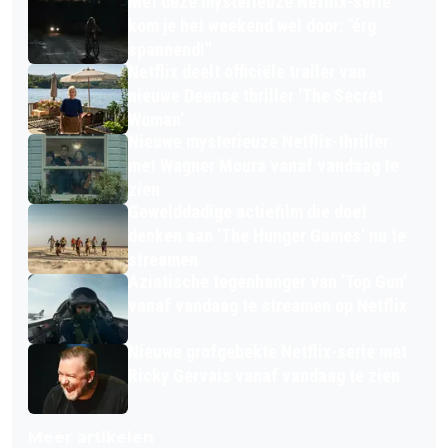
Met deze mysterieuze Netflix-serie
kom je het weekend wel door: "érg
spannend!"
Netflix deelt officiële trailer van
nieuwe Deense thriller 'The Secret
Woman'
Nieuwe mysterieuze Netflix-thriller
met Wagner Moura vanaf vandaag te
zien
Gewelddadige actiefilm die doet
denken aan 'The Hunger Games' nu te
streamen
Aziatische tegenhanger van 'Top Gun'
vanaf vandaag te streamen op Netflix
Nieuwe grofgebekte Netflix-serie met
Ricky Gervais vanaf vandaag te zien
Meer artikelen