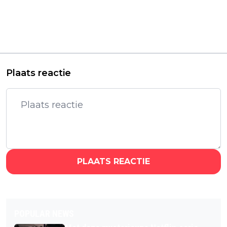
misdaadserie 'The
spraakmakende
Penguin' met Colin
docuserie over Jerry
Farrell trekt
Springer: 'Fight,
miljoenen kijkers op
Camera, Action!'
HBO Max
Plaats reactie
PLAATS REACTIE
POPULAR NEWS