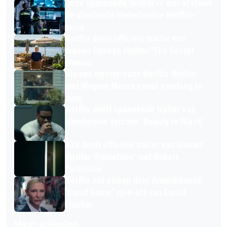
Deze spannende thriller is met afstand
de allerbeste Nederlandse Netflix-
serie
Netflix deelt officiële trailer van
nieuwe Deense thriller 'The Secret
Woman'
Nieuwe mysterieuze Netflix-thriller
met Wagner Moura vanaf vandaag te
zien
Netflix deelt spannende trailer van
gloednieuw seizoen 'Beauty in Black'
A24 deelt officiële trailer van nieuwe
thriller 'Primetime' met Robert
Pattinson
Netflix zet streep door Amerikaanse
'Squid Game' spin-off van David
Fincher
Meer artikelen