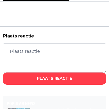
Vorig artikel
Volgend artikel
Psychologische
Deze fantasyserie is
horrorfilm is al na één
een aanrader voor
dag een enorme hit
Netflix-kijkers:
op Netflix
"Helemaal verslaafd!"
Plaats reactie
PLAATS REACTIE
POPULAR NEWS