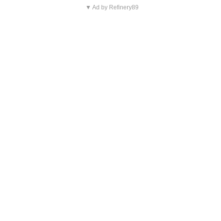
▼ Ad by Refinery89
Blijf op de hoogte van jouw
favoriete Netflix-films en -
series