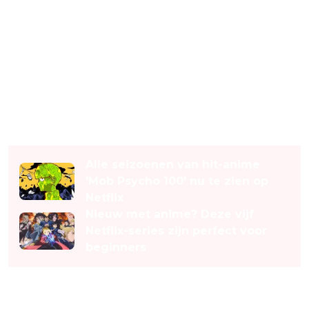
Lees ook
Alle seizoenen van hit-anime
'Mob Psycho 100' nu te zien op
Netflix
Nieuw met anime? Deze vijf
Netflix-series zijn perfect voor
beginners
Waar gaat You’re Next over?