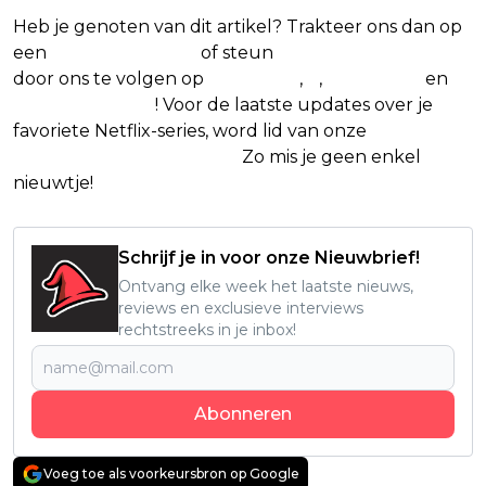
Heb je genoten van dit artikel? Trakteer ons dan op
een
(virtuele) koffie
of steun
The Nerd Shepherd
door ons te volgen op
Facebook
,
X
,
Instagram
en
Google Nieuws
! Voor de laatste updates over je
favoriete Netflix-series, word lid van onze
Alles over
Netflix Facebook-groep.
Zo mis je geen enkel
nieuwtje!
Schrijf je in voor onze Nieuwbrief!
Ontvang elke week het laatste nieuws,
reviews en exclusieve interviews
rechtstreeks in je inbox!
Abonneren
Voeg toe als voorkeursbron op Google