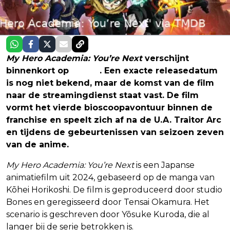
My Hero Academia: You’re Next
verschijnt
binnenkort op
Netflix
. Een exacte releasedatum
is nog niet bekend, maar de komst van de film
naar de streamingdienst staat vast. De film
vormt het vierde bioscoopavontuur binnen de
franchise en speelt zich af na de U.A. Traitor Arc
en tijdens de gebeurtenissen van seizoen zeven
van de anime.
My Hero Academia: You’re Next
is een Japanse
animatiefilm uit 2024, gebaseerd op de manga van
Kōhei Horikoshi. De film is geproduceerd door studio
Bones en geregisseerd door Tensai Okamura. Het
scenario is geschreven door Yōsuke Kuroda, die al
langer bij de serie betrokken is.